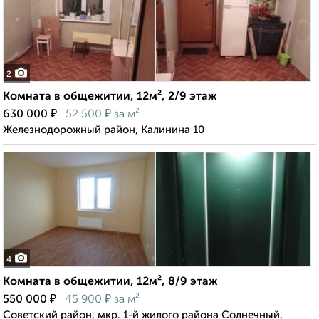
2
Комната в общежитии, 12м², 2/9 этаж
₽
₽
630 000
52 500
за м²
Железнодорожный район, Калинина 10
4
Комната в общежитии, 12м², 8/9 этаж
₽
₽
550 000
45 900
за м²
Советский район, мкр. 1-й жилого района Солнечный,