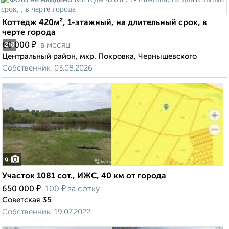
Коттедж 420м², 1-этажный, на длительный срок, в
черте города
₽
60 000
в месяц
2
/8
Центральный район, мкр. Покровка, Чернышевского
Собственник, 03.08.2026
9
Участок 1081 сот., ИЖС, 40 км от города
₽
₽
650 000
100
за сотку
Советская 35
Собственник, 19.07.2022