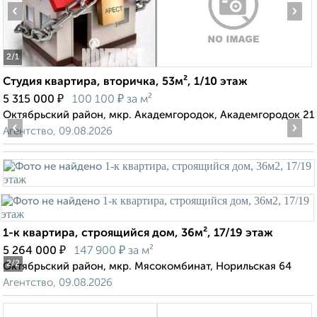
‹
›
2
/1
Студия квартира, вторичка, 53м², 1/10 этаж
₽
₽
5 315 000
100 100
за м²
Октябрьский район, мкр. Академгородок, Академгородок 21
‹
›
Агентство, 09.08.2026
1-к квартира, строящийся дом, 36м², 17/19 этаж
₽
₽
5 264 000
147 900
за м²
2
/2
Октябрьский район, мкр. Мясокомбинат, Норильская 64
Агентство, 09.08.2026