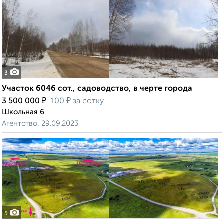
3
Участок 6046 сот., садоводство, в черте города
₽
₽
3 500 000
100
за сотку
Школьная 6
Агентство, 29.09.2023
5