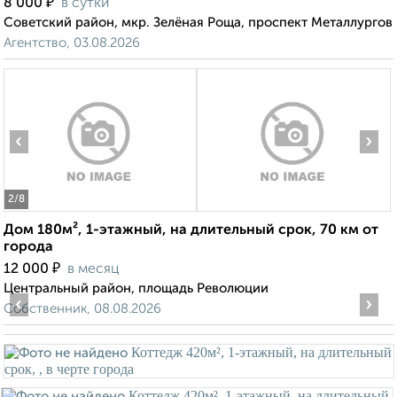
₽
8 000
в сутки
Советский район, мкр. Зелёная Роща, проспект Металлургов
Агентство, 03.08.2026
‹
›
2
/8
Дом 180м², 1-этажный, на длительный срок, 70 км от
города
₽
12 000
в месяц
Центральный район, площадь Революции
‹
›
Собственник, 08.08.2026