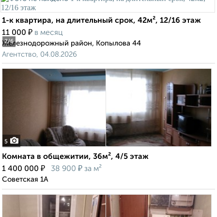
1-к квартира, на длительный срок, 42м², 12/16 этаж
₽
11 000
в месяц
2
/6
Железнодорожный район, Копылова 44
Агентство, 04.08.2026
5
Комната в общежитии, 36м², 4/5 этаж
₽
₽
1 400 000
38 900
за м²
Советская 1А