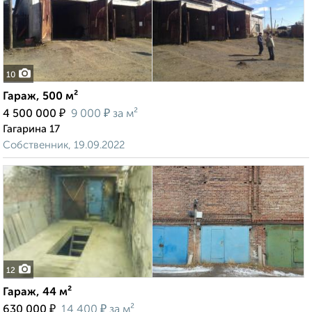
10
Гараж, 500 м²
₽
₽
4 500 000
9 000
за м²
Гагарина 17
Собственник, 19.09.2022
12
Гараж, 44 м²
₽
₽
630 000
14 400
за м²