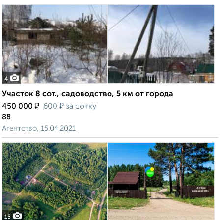
4
Участок 8 сот., садоводство, 5 км от города
₽
₽
450 000
600
за сотку
88
Агентство, 15.04.2021
15