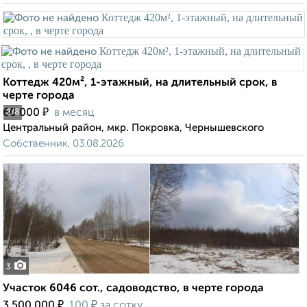
Коттедж 420м², 1-этажный, на длительный срок, в
черте города
₽
60 000
в месяц
2
/8
Центральный район, мкр. Покровка, Чернышевского
Собственник, 03.08.2026
3
Участок 6046 сот., садоводство, в черте города
₽
₽
3 500 000
100
за сотку