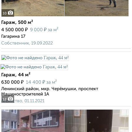
10
Гараж, 500 м²
₽
₽
4 500 000
9 000
за м²
Гагарина 17
Собственник, 19.09.2022
Гараж, 44 м²
₽
₽
630 000
14 400
за м²
Ленинский район, мкр. Черёмушки, проспект
Машиностроителей 1А
12
Агентство, 01.11.2021