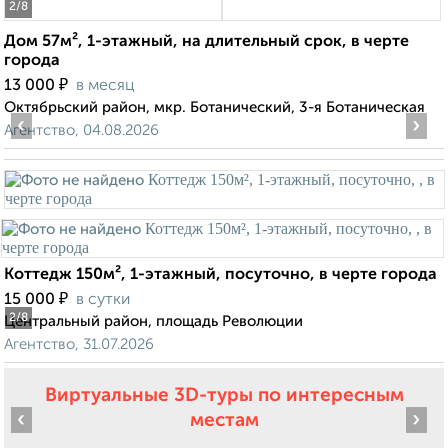
2
/8
Дом 57м², 1-этажный, на длительный срок, в черте
города
₽
13 000
в месяц
Октябрьский район, мкр. Ботанический, 3-я Ботаническая
‹
›
Агентство, 04.08.2026
Коттедж 150м², 1-этажный, посуточно, в черте города
₽
15 000
в сутки
2
/8
Центральный район, площадь Революции
Агентство, 31.07.2026
Виртуальные 3D-туры по интересным
‹
›
местам