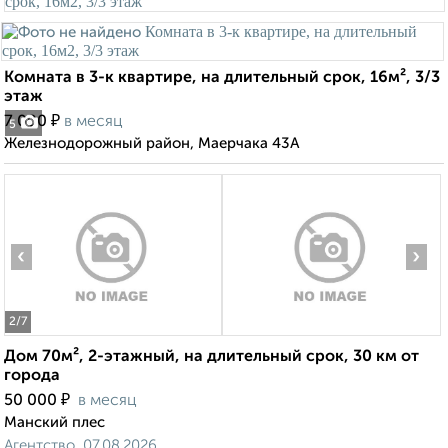
Комната в 3-к квартире, на длительный срок, 16м², 3/3
этаж
₽
7 000
в месяц
5
Железнодорожный район, Маерчака 43А
‹
›
2
/7
Дом 70м², 2-этажный, на длительный срок, 30 км от
города
₽
50 000
в месяц
Манский плес
Агентство, 07.08.2026