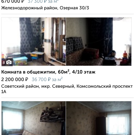
₽
₽
670 000
37 300
за м²
Железнодорожный район, Озерная 30/3
8
Комната в общежитии, 60м², 4/10 этаж
₽
₽
2 200 000
36 700
за м²
Советский район, мкр. Северный, Комсомольский проспект
1А