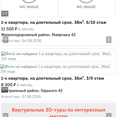
2
/3
1-к квартира, на длительный срок, 38м², 6/10 этаж
₽
11 500
в месяц
Железнодорожный район, Маерчака 42
‹
›
Агентство, 04.08.2026
1-к квартира, на длительный срок, 36м², 3/9 этаж
₽
8 000
в месяц
2
/7
Центральный район, Горького 42
Агентство, 07.08.2026
Виртуальные 3D-туры по интересным
‹
›
местам