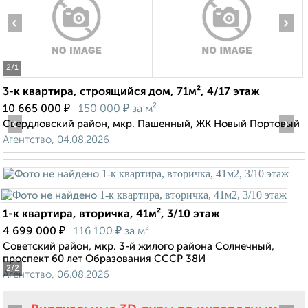
‹
›
2
/1
3-к квартира, строящийся дом, 71м², 4/17 этаж
₽
₽
10 665 000
150 000
за м²
‹
›
Свердловский район, мкр. Пашенный, ЖК Новый Портовый
Агентство, 04.08.2026
1-к квартира, вторичка, 41м², 3/10 этаж
₽
₽
4 699 000
116 100
за м²
Советский район, мкр. 3-й жилого района Солнечный,
проспект 60 лет Образования СССР 38И
2
/2
Агентство, 06.08.2026