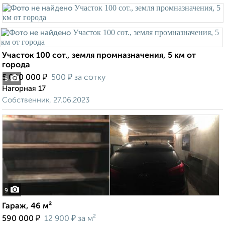
Участок 100 сот., земля промназначения, 5 км от
города
₽
₽
5 000 000
500
за сотку
5
Нагорная 17
Собственник, 27.06.2023
9
Гараж, 46 м²
₽
₽
590 000
12 900
за м²