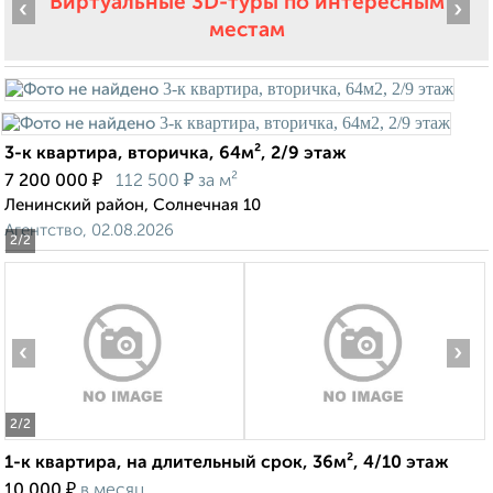
Виртуальные 3D-туры по интересным
‹
›
местам
3-к квартира, вторичка, 64м², 2/9 этаж
₽
₽
7 200 000
112 500
за м²
Ленинский район, Солнечная 10
Агентство, 02.08.2026
2
/2
‹
›
2
/2
1-к квартира, на длительный срок, 36м², 4/10 этаж
₽
10 000
в месяц