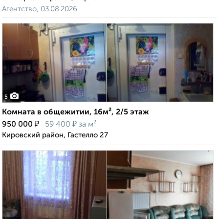
Агентство, 03.08.2026
5
Комната в общежитии, 16м², 2/5 этаж
₽
₽
950 000
59 400
за м²
Кировский район, Гастелло 27