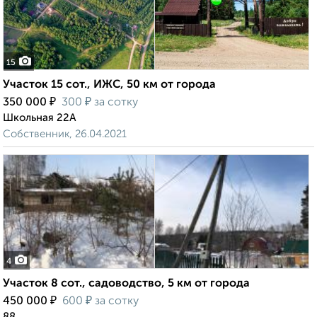
15
Участок 15 сот., ИЖС, 50 км от города
₽
₽
350 000
300
за сотку
Школьная 22А
Собственник, 26.04.2021
4
Участок 8 сот., садоводство, 5 км от города
₽
₽
450 000
600
за сотку
88