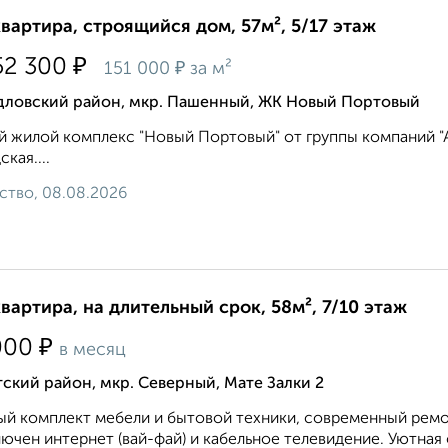
квартира, строящийся дом, 57м², 5/17 этаж
₽
52 300
₽
151 000
за м²
дловский район, мкр. Пашенный, ЖК Новый Портовый
 жилой комплекс "Новый Портовый" от группы компаний "Ар
кая....
ство, 08.08.2026
квартира, на длительный срок, 58м², 7/10 этаж
₽
000
в месяц
ский район, мкр. Северный, Мате Залки 2
й комплект мебели и бытовой техники, современный ремон
ючен интернет (вай-фай) и кабельное телевидение. Уютная 