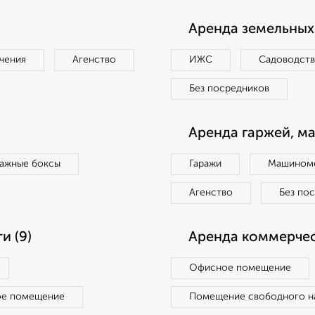
Аренда земельных 
чения
Агенство
ИЖС
Садоводст
Без посредников
Аренда гаржей, м
ражные боксы
Гаражи
Машиноме
Агенство
Без по
и (9)
Аренда коммерчес
Офисное помещение
ое помещение
Помещение свободного н