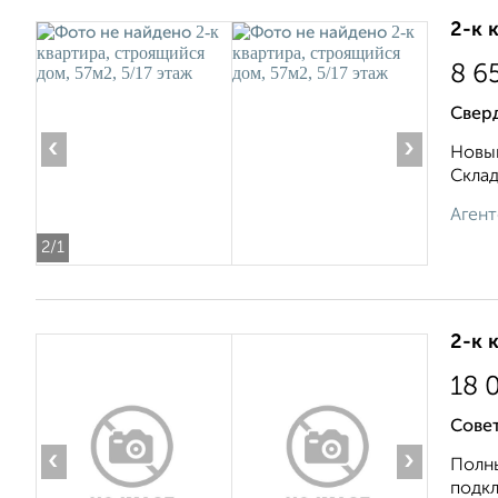
2-к 
8 6
Свер
‹
›
Новый
Складс
Агент
2
/1
2-к 
18 
Совет
‹
›
Полны
подкл