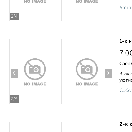
Агент
2
/4
1-к 
7 0
Сверд
‹
›
В ква
уютна
Собст
2
/5
2-к 