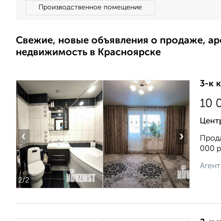
Производственное помещение
Свежие, новые объявления о продаже, а
недвижимость в Красноярске
3-к 
10 
Цент
‹
›
Прода
000 р
Агент
2
/2