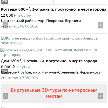
2
/8
Коттедж 600м², 3-этажный, посуточно, в черте города
₽
12 000
в сутки
Центральный район, мкр. Покровка, Березина
‹
›
Агентство, 08.08.2026
Дом 120м², 1-этажный, посуточно, в черте города
₽
8 000
в сутки
2
/6
Советский район, мкр. Нанжуль-Солнечный, Черёмуховая
Агентство, 07.08.2026
Виртуальные 3D-туры по интересным
‹
›
местам