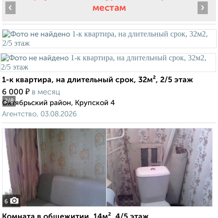
‹
›
местам
1-к квартира, на длительный срок, 32м², 2/5 этаж
₽
6 000
в месяц
2
/8
Октябрьский район, Крупской 4
Агентство, 03.08.2026
6
Комната в общежитии, 14м², 4/5 этаж