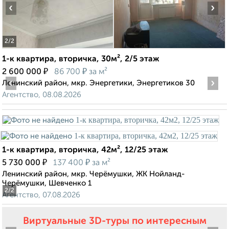
‹
›
2
/2
1-к квартира, вторичка, 30м², 2/5 этаж
₽
₽
2 600 000
86 700
за м²
‹
›
Ленинский район, мкр. Энергетики, Энергетиков 30
Агентство, 08.08.2026
1-к квартира, вторичка, 42м², 12/25 этаж
₽
₽
5 730 000
137 400
за м²
Ленинский район, мкр. Черёмушки, ЖК Нойланд-
Черёмушки, Шевченко 1
2
/2
Агентство, 07.08.2026
Виртуальные 3D-туры по интересным