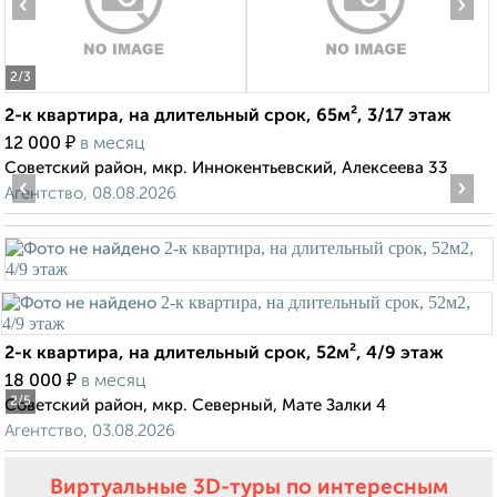
‹
›
2
/3
2-к квартира, на длительный срок, 65м², 3/17 этаж
₽
12 000
в месяц
Советский район, мкр. Иннокентьевский, Алексеева 33
‹
›
Агентство, 08.08.2026
2-к квартира, на длительный срок, 52м², 4/9 этаж
₽
18 000
в месяц
2
/5
Советский район, мкр. Северный, Мате Залки 4
Агентство, 03.08.2026
Виртуальные 3D-туры по интересным