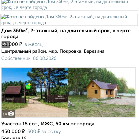
Дом 360м², 2-этажный, на длительный срок, в черте
города
₽
60 000
в месяц
2
/8
Центральный район, мкр. Покровка, Березина
Собственник, 06.08.2026
14
Участок 15 сот., ИЖС, 50 км от города
₽
₽
450 000
300
за сотку
Большая 16