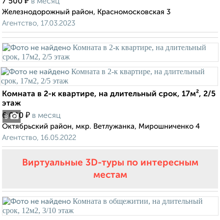
₽
7 500
в месяц
Железнодорожный район, Красномосковская 3
Агентство, 17.03.2023
Комната в 2-к квартире, на длительный срок, 17м², 2/5
этаж
₽
6 000
в месяц
8
Октябрьский район, мкр. Ветлужанка, Мирошниченко 4
Агентство, 16.05.2022
Виртуальные 3D-туры по интересным
местам