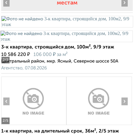
‹
›
местам
3-к квартира, строящийся дом, 100м², 9/9 этаж
₽
₽
10 586 220
106 000
за м²
2
/2
Центральный район, мкр. Ясный, Северное шоссе 50А
Агентство, 07.08.2026
‹
›
2
/5
1-к квартира, на длительный срок, 36м², 2/5 этаж