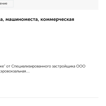
ение
ма, машиноместа, коммерческая
тке" от Специализированного застройщика ООО
эровокзальная....