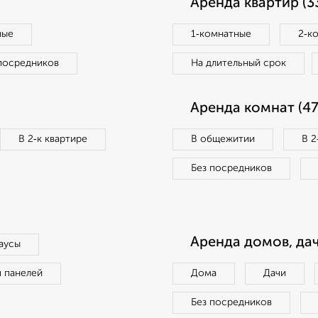
Аренда квартир (3
ные
1‑комнатные
2‑к
посредников
На длительный срок
Аренда комнат (47
В 2‑к квартире
В общежитии
В 2
Без посредников
Аренда домов, дач
аусы
п панелей
Дома
Дачи
Без посредников