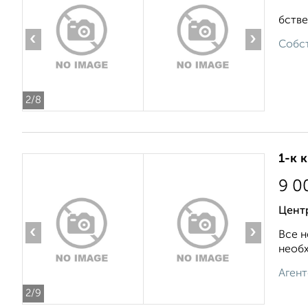
бстве
‹
›
Собст
2
/8
1-к 
9 0
Цент
‹
›
Все н
необх
Агент
2
/9