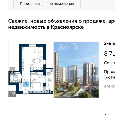
Производственное помещение
Свежие, новые объявления о продаже, а
недвижимость в Красноярске
2-к 
8 7
Совет
‹
›
Прода
"Уютн
Агент
2
/2