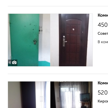
Комн
450
Совет
В ком
6
Комн
520
Киров