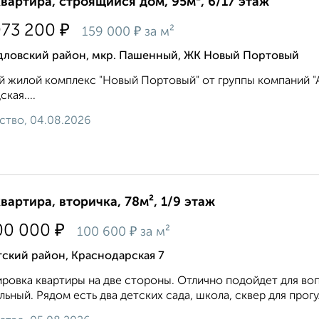
квартира, строящийся дом, 95м², 6/17 этаж
₽
073 200
₽
159 000
за м²
дловский район, мкр. Пашенный, ЖК Новый Портовый
 жилой комплекс "Новый Портовый" от группы компаний "Ар
кая....
ство, 04.08.2026
квартира, вторичка, 78м², 1/9 этаж
₽
00 000
₽
100 600
за м²
ский район, Краснодарская 7
ровка квартиры на две стороны. Отлично подойдет для во
льный. Рядом есть два детских сада, школа, сквер для прогу