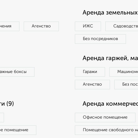
Аренда земельных 
чения
Агенство
ИЖС
Садоводст
Без посредников
Аренда гаржей, м
ражные боксы
Гаражи
Машиноме
Агенство
Без по
и (9)
Аренда коммерчес
Офисное помещение
ое помещение
Помещение свободного н