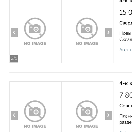
4-к 
15 
Свер
‹
›
Новый
Складс
Агент
2
/1
4-к 
7 8
Совет
‹
›
Плани
разде