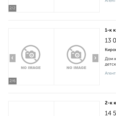
Агент
2
/2
1-к 
13 
Киров
‹
›
Дом к
детск
Агент
2
/6
2-к 
14 