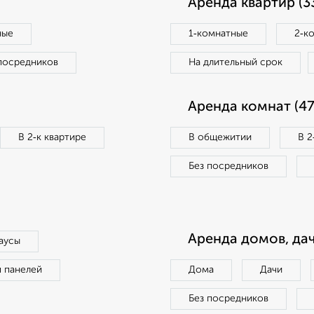
Аренда квартир (3
ные
1‑комнатные
2‑к
посредников
На длительный срок
Аренда комнат (47
В 2‑к квартире
В общежитии
В 2
Без посредников
Аренда домов, дач
аусы
п панелей
Дома
Дачи
Без посредников