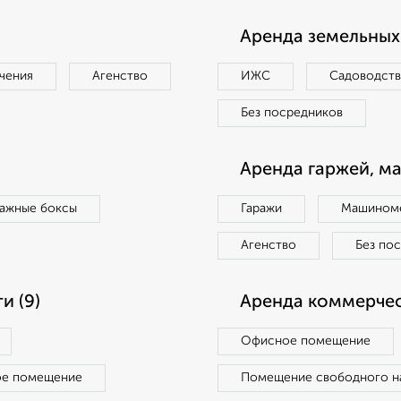
Аренда земельных 
чения
Агенство
ИЖС
Садоводст
Без посредников
Аренда гаржей, м
ражные боксы
Гаражи
Машиноме
Агенство
Без по
и (9)
Аренда коммерчес
Офисное помещение
ое помещение
Помещение свободного н