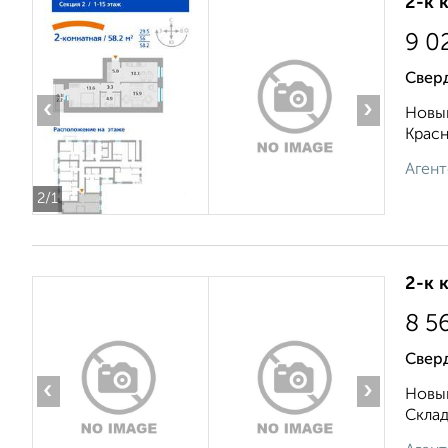
2-к 
9 0
Свер
‹
›
Новый
Красн
Агент
2
/1
2-к 
8 5
Свер
‹
›
Новый
Складс