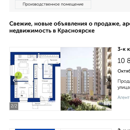
Производственное помещение
Свежие, новые объявления о продаже, а
недвижимость в Красноярске
3-к 
10 
Октя
‹
›
Прода
улица
Агент
2
/2