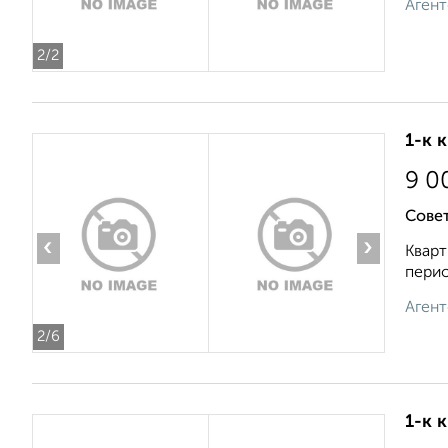
Агент
2
/2
1-к 
9 0
Совет
‹
›
Кварт
перио
Агент
2
/6
1-к 