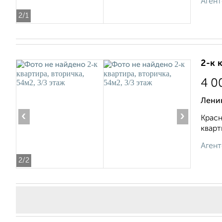
Агент
2
/1
2-к 
4 0
Лени
‹
›
Красн
кварт
Агент
2
/2