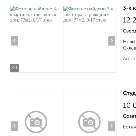
3-к 
12 
Свер
‹
›
Новый
Складс
Агент
2
/1
Студ
10 
Совет
‹
›
Есть 