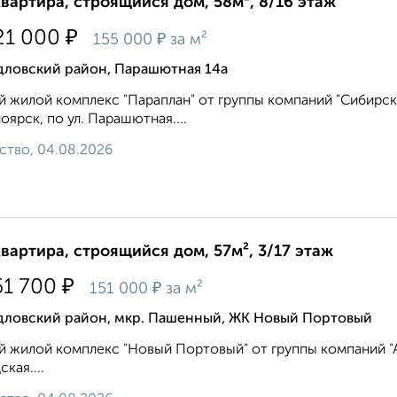
квартира, строящийся дом, 58м², 8/16 этаж
₽
21 000
₽
155 000
за м²
дловский район, Парашютная 14а
 жилой комплекс "Параплан" от группы компаний "Сибирска
оярск, по ул. Парашютная....
ство, 04.08.2026
квартира, строящийся дом, 57м², 3/17 этаж
₽
61 700
₽
151 000
за м²
дловский район, мкр. Пашенный, ЖК Новый Портовый
 жилой комплекс "Новый Портовый" от группы компаний "Ар
кая....