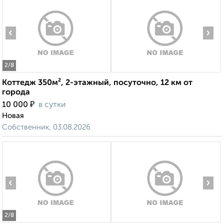
‹
›
2
/8
Коттедж 350м², 2-этажный, посуточно, 12 км от
города
₽
10 000
в сутки
Новая
Собственник, 03.08.2026
‹
›
2
/8