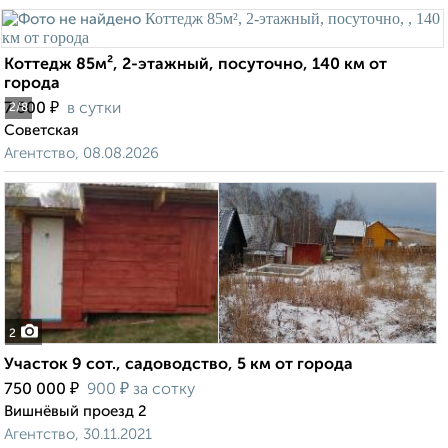
Коттедж 85м², 2-этажный, посуточно, 140 км от
города
₽
7 500
в сутки
2
/8
Советская
Агентство, 08.08.2026
2
Участок 9 сот., садоводство, 5 км от города
₽
₽
750 000
900
за сотку
Вишнёвый проезд 2
Агентство, 30.11.2021