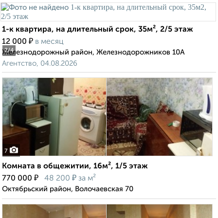
1-к квартира, на длительный срок, 35м², 2/5 этаж
₽
12 000
в месяц
2
/4
Железнодорожный район, Железнодорожников 10А
Агентство, 04.08.2026
7
Комната в общежитии, 16м², 1/5 этаж
₽
₽
770 000
48 200
за м²
Октябрьский район, Волочаевская 70