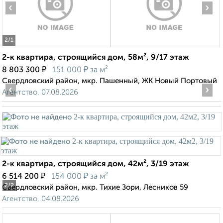
‹
›
2
/1
2-к квартира, строящийся дом, 58м², 9/17 этаж
₽
₽
8 803 300
151 000
за м²
Свердловский район, мкр. Пашенный, ЖК Новый Портовый
‹
›
Агентство, 07.08.2026
2-к квартира, строящийся дом, 42м², 3/19 этаж
₽
₽
6 514 200
154 000
за м²
2
/2
Свердловский район, мкр. Тихие Зори, Лесников 59
Агентство, 04.08.2026