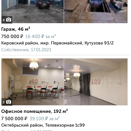
8
Гараж, 46 м²
₽
₽
750 000
16 400
за м²
Кировский район, мкр. Первомайский, Кутузова 93/2
Собственник, 17.01.2023
5
Офисное помещение, 192 м²
₽
₽
7 500 000
39 100
за м²
Октябрьский район, Телевизорная 1с99