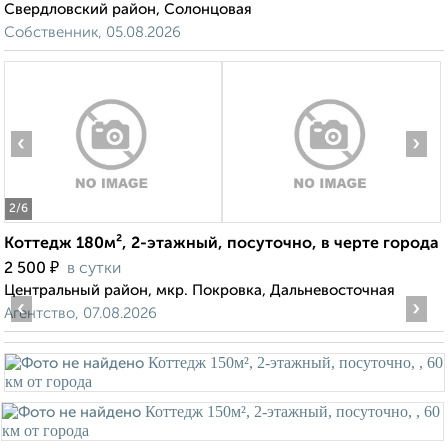
Свердловский район, Солонцовая
Собственник, 05.08.2026
‹
›
2
/6
Коттедж 180м², 2-этажный, посуточно, в черте города
₽
2 500
в сутки
Центральный район, мкр. Покровка, Дальневосточная
‹
›
Агентство, 07.08.2026