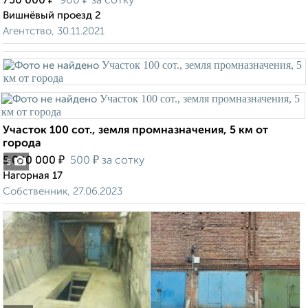
750 000
900
за сотку
Вишнёвый проезд 2
Агентство, 30.11.2021
Участок 100 сот., земля промназначения, 5 км от
города
₽
₽
5 000 000
500
за сотку
5
Нагорная 17
Собственник, 27.06.2023