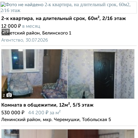
2-к квартира, на длительный срок, 60м², 2/16 этаж
₽
12 000
в месяц
2
/3
Советский район, Белинского 1
Агентство, 30.07.2026
2
Комната в общежитии, 12м², 5/5 этаж
₽
₽
530 000
44 200
за м²
Ленинский район, мкр. Черемушки, Тобольская 5