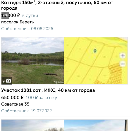
Коттедж 150м², 2-этажный, посуточно, 60 км от
города
₽
15 000
в сутки
2
/8
поселок Береть
Собственник, 08.08.2026
9
Участок 1081 сот., ИЖС, 40 км от города
₽
₽
650 000
100
за сотку
Советская 35
Собственник, 19.07.2022