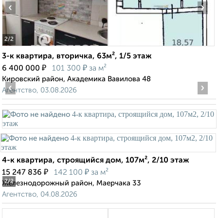
‹
›
2
/2
3-к квартира, вторичка, 63м², 1/5 этаж
₽
₽
6 400 000
101 300
за м²
Кировский район, Академика Вавилова 48
‹
›
Агентство, 03.08.2026
4-к квартира, строящийся дом, 107м², 2/10 этаж
₽
₽
15 247 836
142 100
за м²
2
/2
Железнодорожный район, Маерчака 33
Агентство, 04.08.2026