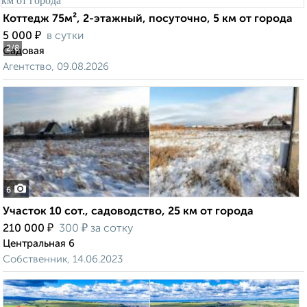
Коттедж 75м², 2-этажный, посуточно, 5 км от города
₽
5 000
в сутки
2
/8
Садовая
Агентство, 09.08.2026
6
Участок 10 сот., садоводство, 25 км от города
₽
₽
210 000
300
за сотку
Центральная 6
Собственник, 14.06.2023