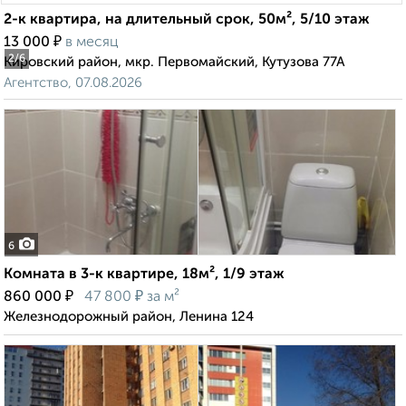
2-к квартира, на длительный срок, 50м², 5/10 этаж
₽
13 000
в месяц
2
/6
Кировский район, мкр. Первомайский, Кутузова 77А
Агентство, 07.08.2026
6
Комната в 3-к квартире, 18м², 1/9 этаж
₽
₽
860 000
47 800
за м²
Железнодорожный район, Ленина 124