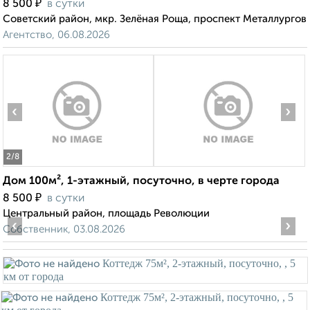
₽
8 500
в сутки
Советский район, мкр. Зелёная Роща, проспект Металлургов
Агентство, 06.08.2026
‹
›
2
/8
Дом 100м², 1-этажный, посуточно, в черте города
₽
8 500
в сутки
Центральный район, площадь Революции
‹
›
Собственник, 03.08.2026