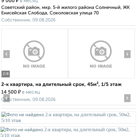
₽
9 000
в месяц
Советский район, мкр. 5-й жилого района Солнечный, ЖК
Енисейская Слобода, Соколовская улица 70
Собственник, 09.08.2026
‹
›
2
/8
2-к квартира, на длительный срок, 45м², 1/5 этаж
₽
14 500
в месяц
‹
›
Собственник, 09.08.2026