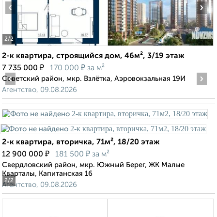
‹
›
2
/2
2-к квартира, строящийся дом, 46м², 3/19 этаж
₽
₽
7 735 000
170 000
за м²
‹
›
Советский район, мкр. Взлётка, Аэровокзальная 19И
Агентство, 09.08.2026
2-к квартира, вторичка, 71м², 18/20 этаж
₽
₽
12 900 000
181 500
за м²
Свердловский район, мкр. Южный Берег, ЖК Малые
Кварталы, Капитанская 16
2
/2
Агентство, 09.08.2026