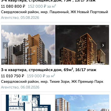
3-к квартира, строящийся дом, 73м², 13/17 этаж
₽
₽
11 080 800
152 000
за м²
Свердловский район, мкр. Пашенный, ЖК Новый Портовый
Агентство, 05.08.2026
‹
›
2
/2
3-к квартира, строящийся дом, 69м², 16/17 этаж
₽
₽
11 010 750
159 000
за м²
Свердловский район, мкр. Тихие Зори, ЖК Премьер Парк
Агентство, 06.08.2026