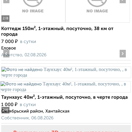
2
/8
Коттедж 150м², 1-этажный, посуточно, 38 км от
города
₽
7 000
в сутки
Еловое
‹
›
Агентство, 02.08.2026
Таунхаус 40м², 1-этажный, посуточно, в черте города
₽
1 000
в сутки
2
/6
Октябрьский район, Хантайская
Собственник, 06.08.2026