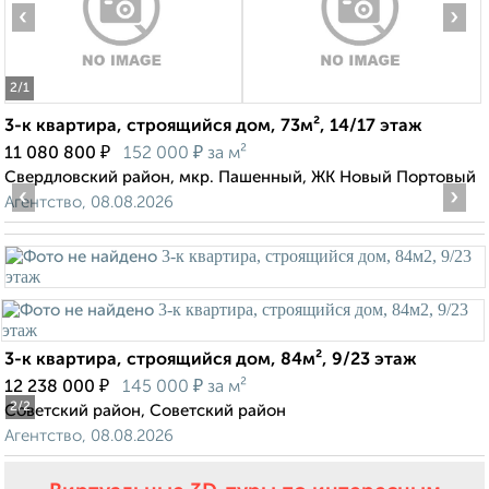
‹
›
2
/1
3-к квартира, строящийся дом, 73м², 14/17 этаж
₽
₽
11 080 800
152 000
за м²
Свердловский район, мкр. Пашенный, ЖК Новый Портовый
‹
›
Агентство, 08.08.2026
3-к квартира, строящийся дом, 84м², 9/23 этаж
₽
₽
12 238 000
145 000
за м²
2
/2
Советский район, Советский район
Агентство, 08.08.2026