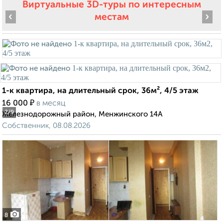
Виртуальные 3D-туры по интересным
‹
›
местам
1-к квартира, на длительный срок, 36м², 4/5 этаж
₽
16 000
в месяц
2
/9
Железнодорожный район, Менжинского 14А
Собственник, 08.08.2026
8