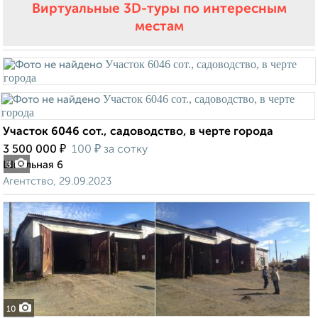
Виртуальные 3D-туры по интересным
местам
Участок 6046 сот., садоводство, в черте города
₽
₽
3 500 000
100
за сотку
Школьная 6
3
Агентство, 29.09.2023
10