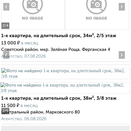
‹
›
2
/4
1-к квартира, на длительный срок, 34м², 2/5 этаж
₽
13 000
в месяц
Советский район, мкр. Зелёная Роща, Ферганская 4
‹
›
Агентство, 07.08.2026
1-к квартира, на длительный срок, 38м², 3/8 этаж
₽
11 500
в месяц
2
/5
Центральный район, Марковского 80
Агентство, 06.08.2026