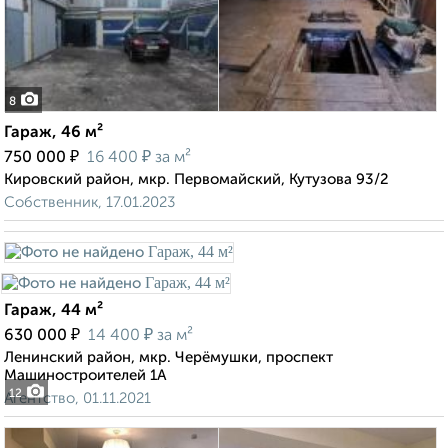
8
Гараж, 46 м²
₽
₽
750 000
16 400
за м²
Кировский район, мкр. Первомайский, Кутузова 93/2
Собственник, 17.01.2023
Гараж, 44 м²
₽
₽
630 000
14 400
за м²
Ленинский район, мкр. Черёмушки, проспект
Машиностроителей 1А
12
Агентство, 01.11.2021