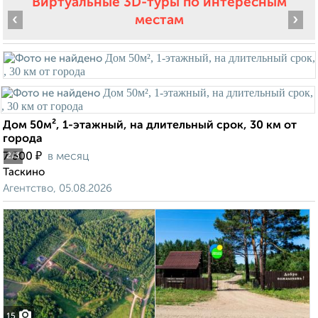
Виртуальные 3D-туры по интересным
‹
›
местам
Дом 50м², 1-этажный, на длительный срок, 30 км от
города
₽
7 500
в месяц
2
/3
Таскино
Агентство, 05.08.2026
15