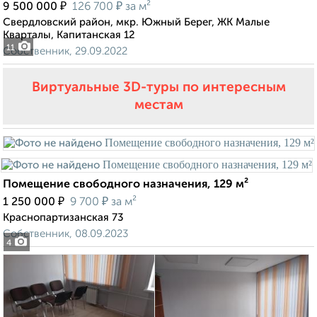
₽
₽
9 500 000
126 700
за м²
Свердловский район, мкр. Южный Берег, ЖК Малые
Кварталы, Капитанская 12
11
Собственник, 29.09.2022
Виртуальные 3D-туры по интересным
местам
Помещение свободного назначения, 129 м²
₽
₽
1 250 000
9 700
за м²
Краснопартизанская 73
Собственник, 08.09.2023
4