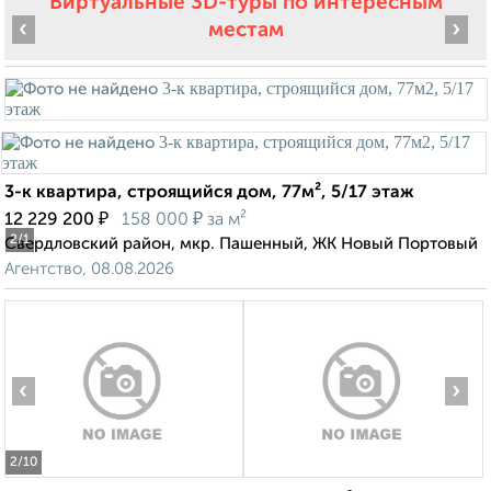
Виртуальные 3D-туры по интересным
‹
›
местам
3-к квартира, строящийся дом, 77м², 5/17 этаж
₽
₽
12 229 200
158 000
за м²
2
/1
Свердловский район, мкр. Пашенный, ЖК Новый Портовый
Агентство, 08.08.2026
‹
›
2
/10