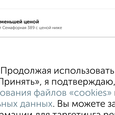
 меньшей ценой
т Семафорная 389 с ценой ниже
тиры
хожим параметрам:
ий район
на улице Семафорная
не первый эт
Продолжая использовать 
альным отоплением
в строящихся домах
в нов
Принять», я подтверждаю, 
льным санузлом
площадью до 80 м²
ования файлов «cookies»
ьных данных
. Вы можете з