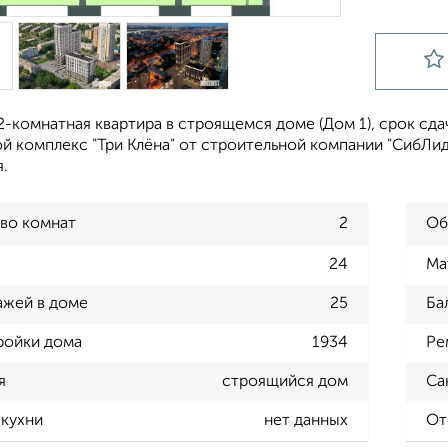
-комнатная квартира в строящемся доме (Дом 1), срок сдачи:
 комплекс "Три Клёна" от строительной компании "СибЛидер
.
во комнат
2
Об
24
Ма
ажей в доме
25
Ба
ройки дома
1934
Ре
я
строящийся дом
Са
кухни
нет данных
От