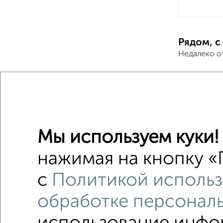
Рядом, с
Недалеко о
2-к квар
Поиск по с
Кировск
Мы используем куки!
с центр
нажимая на кнопку «
с разде
с
Политикой использ
обработке персонал