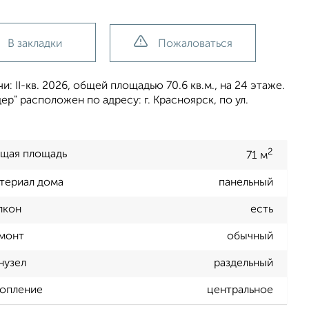
В закладки
Пожаловаться
 II-кв. 2026, общей площадью 70.6 кв.м., на 24 этаже.
" расположен по адресу: г. Красноярск, по ул.
2
щая площадь
71 м
териал дома
панельный
лкон
есть
монт
обычный
нузел
раздельный
опление
центральное