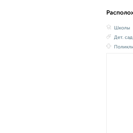
Располо
Школы
Дет. са
Поликл