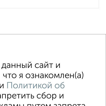
аж
не последний этаж
с балконом
данный сайт и
остройках
в панельном доме
что я ознакомлен(а)
и
Политикой об
апретить сбор и
↑ НАВЕРХ К МЕНЮ