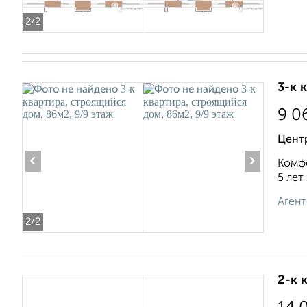
2
/2
3-к 
9 0
Цент
‹
›
Комфо
5 лет
Агент
2
/2
2-к 