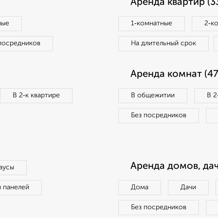
Аренда квартир (3
ные
1‑комнатные
2‑к
посредников
На длительный срок
Аренда комнат (47
В 2‑к квартире
В общежитии
В 2
Без посредников
Аренда домов, дач
аусы
п панелей
Дома
Дачи
Без посредников