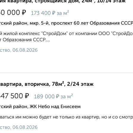
ия квартира, строящийся дом, 24м², 10/14 этаж
₽
60 000
₽
173 400
за м²
ский район, мкр. 5-й, проспект 60 лет Образования ССС
 жилой комплекс "СтройДом" от компании ООО "СтройДом"
т Образования СССР....
ство, 06.08.2026
квартира, вторичка, 78м², 2/24 этаж
₽
647 500
₽
189 000
за м²
тский район, ЖК Небо над Енисеем
аться им можно будет не только из квартир, но и со смот
ство, 06.08.2026