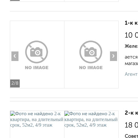
1-к 
10 
Желе
‹
›
ается
магаз
Агент
2
/8
2-к 
18 
Совет