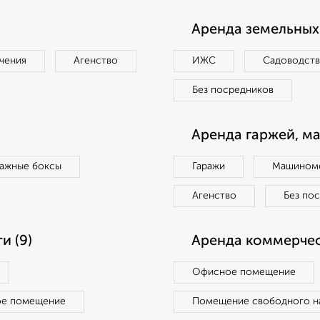
Аренда земельных 
чения
Агенство
ИЖС
Садоводст
Без посредников
Аренда гаржей, м
ражные боксы
Гаражи
Машиноме
Агенство
Без по
и (9)
Аренда коммерчес
Офисное помещение
ое помещение
Помещение свободного н