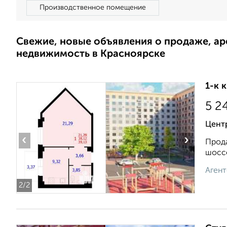
Производственное помещение
Свежие, новые объявления о продаже, а
недвижимость в Красноярске
1-к 
5 2
Цент
‹
›
Прода
шоссе
Агент
2
/2