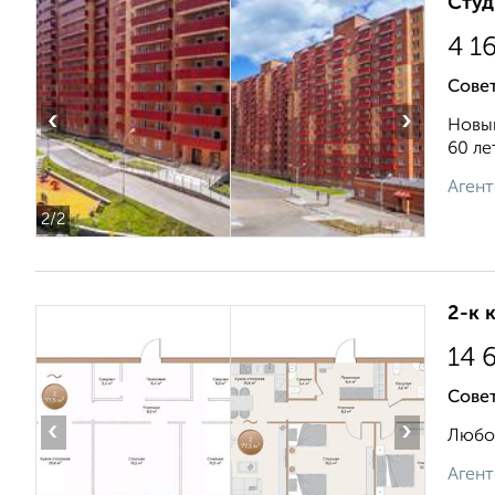
Студ
4 1
Совет
‹
›
Новый
60 ле
Агент
2
/2
2-к 
14 
Сове
‹
›
Любов
Агент