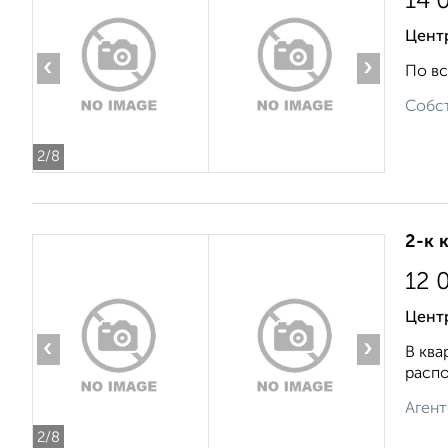
14 
Цент
‹
›
По вс
Собст
2
/8
2-к 
12 
Цент
‹
›
В ква
распо
Агент
2
/8