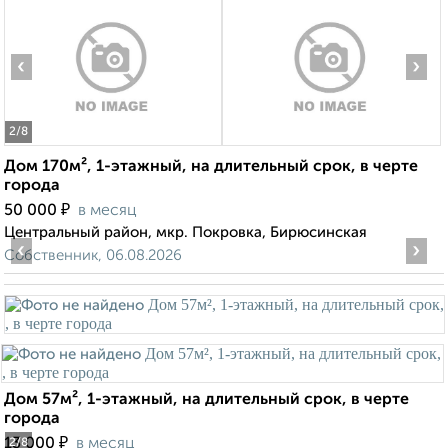
‹
›
2
/8
Дом 170м², 1-этажный, на длительный срок, в черте
города
₽
50 000
в месяц
Центральный район, мкр. Покровка, Бирюсинская
‹
›
Собственник, 06.08.2026
Дом 57м², 1-этажный, на длительный срок, в черте
города
₽
13 000
в месяц
2
/8