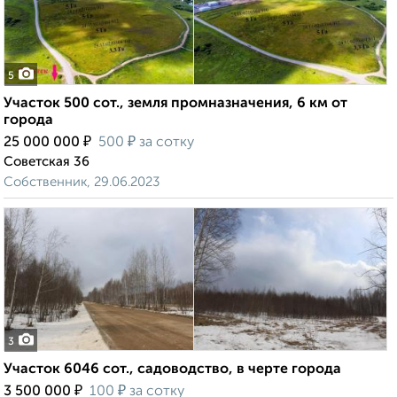
5
Участок 500 сот., земля промназначения, 6 км от
города
₽
₽
25 000 000
500
за сотку
Советская 36
Собственник, 29.06.2023
3
Участок 6046 сот., садоводство, в черте города
₽
₽
3 500 000
100
за сотку