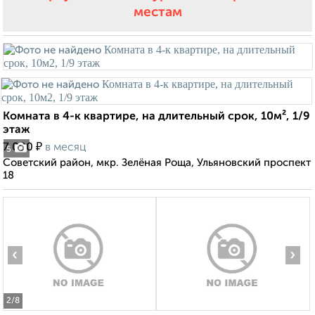
местам
Комната в 4-к квартире, на длительный срок, 10м², 1/9
этаж
₽
7 000
в месяц
5
Советский район, мкр. Зелёная Роща, Ульяновский проспект
18
‹
›
2
/8