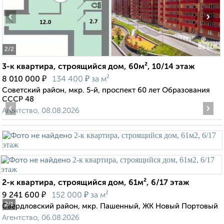
‹
›
2
/2
3-к квартира, строящийся дом, 60м², 10/14 этаж
₽
₽
8 010 000
134 400
за м²
Советский район, мкр. 5-й, проспект 60 лет Образования
СССР 48
‹
›
Агентство, 08.08.2026
2-к квартира, строящийся дом, 61м², 6/17 этаж
₽
₽
9 241 600
152 000
за м²
2
/1
Свердловский район, мкр. Пашенный, ЖК Новый Портовый
Агентство, 06.08.2026