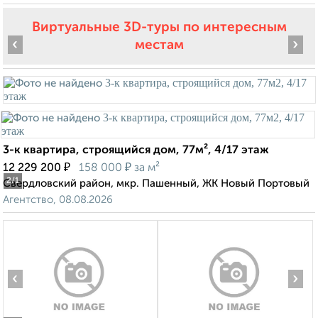
Виртуальные 3D-туры по интересным
‹
›
местам
3-к квартира, строящийся дом, 77м², 4/17 этаж
₽
₽
12 229 200
158 000
за м²
2
/1
Свердловский район, мкр. Пашенный, ЖК Новый Портовый
Агентство, 08.08.2026
‹
›