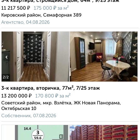
3-к квартира, строящийся дом, 64м², 9/25 этаж
₽
₽
11 217 500
175 000
за м²
Кировский район, Семафорная 389
Агентство, 04.08.2026
‹
›
2
/2
3-к квартира, вторичка, 77м², 7/25 этаж
₽
₽
13 200 000
170 800
за м²
Советский район, мкр. Взлётка, ЖК Новая Панорама,
Октябрьская 10
Собственник, 07.08.2026