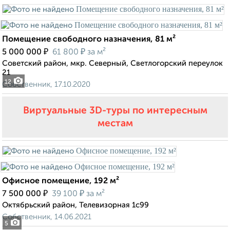
Помещение свободного назначения, 81 м²
₽
₽
5 000 000
61 800
за м²
Советский район, мкр. Северный, Светлогорский переулок
21
12
Собственник, 17.10.2020
Виртуальные 3D-туры по интересным
местам
Офисное помещение, 192 м²
₽
₽
7 500 000
39 100
за м²
Октябрьский район, Телевизорная 1с99
Собственник, 14.06.2021
5