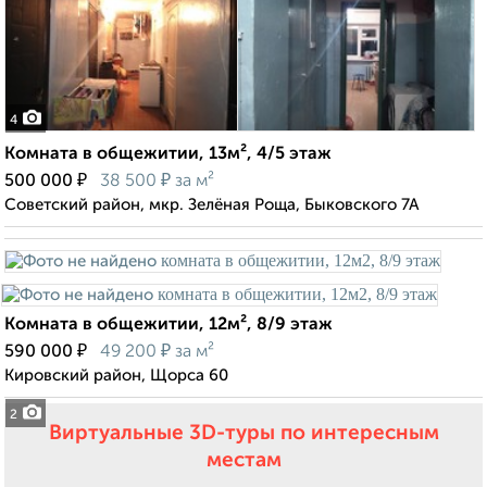
4
Комната в общежитии, 13м², 4/5 этаж
₽
₽
500 000
38 500
за м²
Советский район, мкр. Зелёная Роща, Быковского 7А
Комната в общежитии, 12м², 8/9 этаж
₽
₽
590 000
49 200
за м²
Кировский район, Щорса 60
2
Виртуальные 3D-туры по интересным
местам