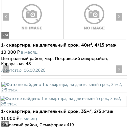
‹
›
2
/4
1-к квартира, на длительный срок, 40м², 4/15 этаж
₽
10 000
в месяц
Центральный район, мкр. Покровский микрорайон,
Караульная 48
‹
›
Агентство, 06.08.2026
1-к квартира, на длительный срок, 35м², 2/5 этаж
₽
11 000
в месяц
2
/5
Кировский район, Семафорная 419