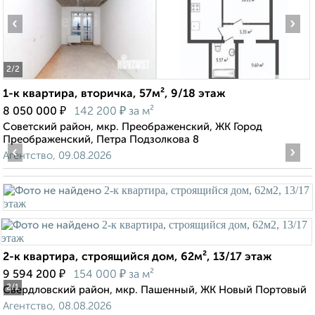
‹
›
2
/2
1-к квартира, вторичка, 57м², 9/18 этаж
₽
₽
8 050 000
142 200
за м²
Советский район, мкр. Преображенский, ЖК Город
Преображенский, Петра Подзолкова 8
‹
›
Агентство, 09.08.2026
2-к квартира, строящийся дом, 62м², 13/17 этаж
₽
₽
9 594 200
154 000
за м²
2
/1
Свердловский район, мкр. Пашенный, ЖК Новый Портовый
Агентство, 08.08.2026