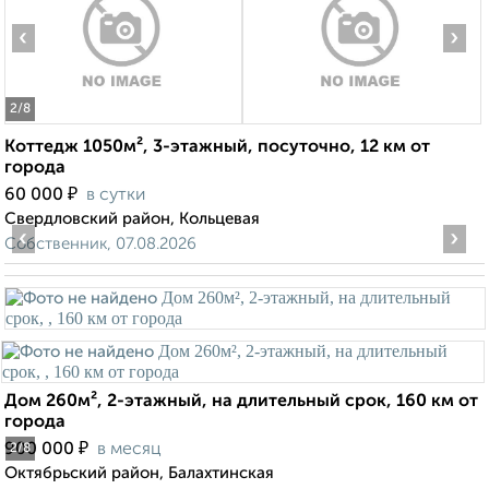
‹
›
2
/8
Коттедж 1050м², 3-этажный, посуточно, 12 км от
города
₽
60 000
в сутки
Свердловский район, Кольцевая
‹
›
Собственник, 07.08.2026
Дом 260м², 2-этажный, на длительный срок, 160 км от
города
₽
900 000
в месяц
2
/8
Октябрьский район, Балахтинская