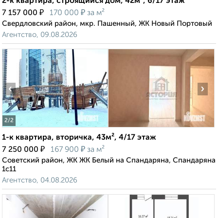
2-к квартира, строящийся дом, 42м², 6/17 этаж
₽
₽
7 157 000
170 000
за м²
Свердловский район, мкр. Пашенный, ЖК Новый Портовый
Агентство, 09.08.2026
‹
›
2
/2
1-к квартира, вторичка, 43м², 4/17 этаж
₽
₽
7 250 000
167 900
за м²
Советский район, ЖК ЖК Белый на Спандаряна, Спандаряна
1с11
Агентство, 04.08.2026