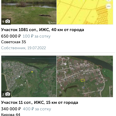
9
Участок 1081 сот., ИЖС, 40 км от города
₽
₽
650 000
100
за сотку
Советская 35
Собственник, 19.07.2022
2
Участок 11 сот., ИЖС, 15 км от города
₽
₽
340 000
400
за сотку
Кирова 44