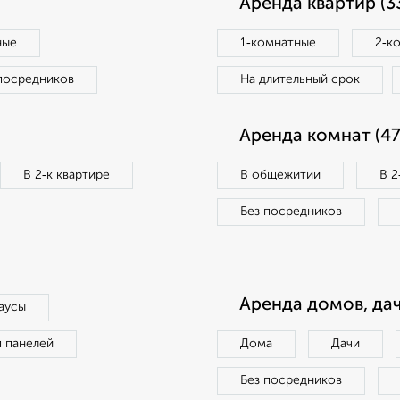
Аренда квартир (3
ные
1‑комнатные
2‑к
посредников
На длительный срок
Аренда комнат (47
В 2‑к квартире
В общежитии
В 2
Без посредников
Аренда домов, дач
аусы
п панелей
Дома
Дачи
Без посредников