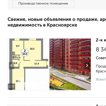
Производственное помещение
Свежие, новые объявления о продаже, а
недвижимость в Красноярске
2-к 
8 3
Совет
‹
›
Прода
Красн
Агент
2
/8