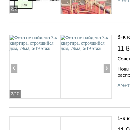
Агент
2
/2
3-к 
11 
Совет
‹
›
Новый
распо
Агент
2
/10
1-к 