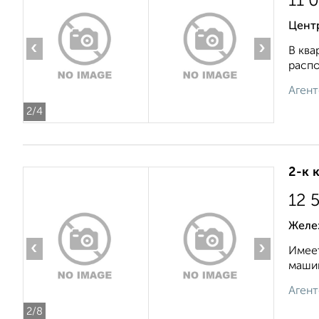
11 
Цент
‹
›
В ква
распо
Агент
2
/4
2-к 
12 
Желе
‹
›
Имеет
машин
Агент
2
/8