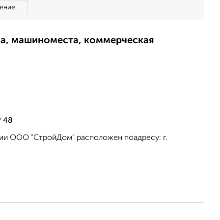
ение
ма, машиноместа, коммерческая
Р 48
ии ООО "СтройДом" расположен поадресу: г.