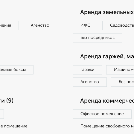
Аренда земельных 
чения
Агенство
ИЖС
Садоводст
Без посредников
Аренда гаржей, м
ражные боксы
Гаражи
Машиноме
Агенство
Без по
и (9)
Аренда коммерчес
Офисное помещение
ое помещение
Помещение свободного н