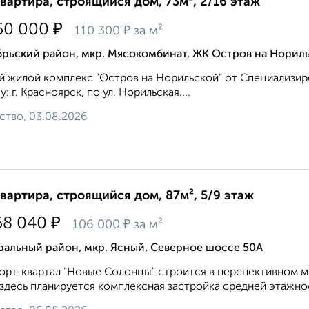
квартира, строящийся дом, 73м², 2/16 этаж
₽
50 000
₽
110 300
за м²
брьский район, мкр. Мясокомбинат, ЖК Остров на Норил
 жилой комплекс "Остров на Норильской" от Специализир
у: г. Красноярск, по ул. Норильская....
ство, 03.08.2026
квартира, строящийся дом, 87м², 5/9 этаж
₽
58 040
₽
106 000
за м²
ральный район, мкр. Ясный, Северное шоссе 50А
рт-квартал "Новые Солонцы" строится в перспективном м
 здесь планируется комплексная застройка средней этажнос