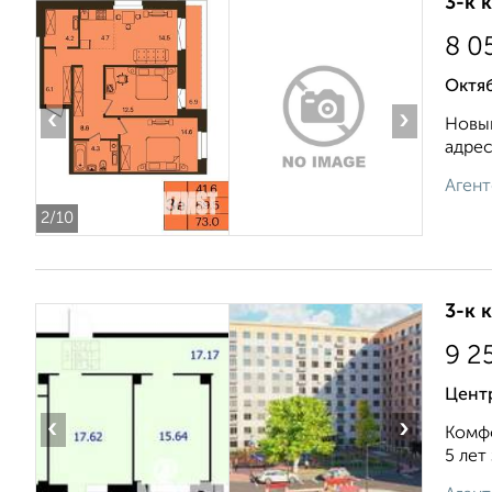
3-к 
8 0
Октя
‹
›
Новый
адрес
Агент
2
/10
3-к 
9 2
Цент
‹
›
Комфо
5 лет