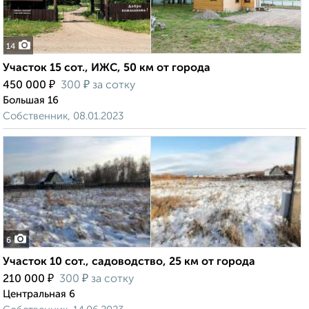
14
Участок 15 сот., ИЖС, 50 км от города
₽
₽
450 000
300
за сотку
Большая 16
Собственник, 08.01.2023
6
Участок 10 сот., садоводство, 25 км от города
₽
₽
210 000
300
за сотку
Центральная 6