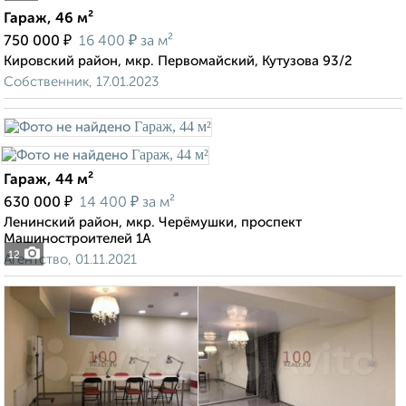
Гараж, 46 м²
₽
₽
750 000
16 400
за м²
Кировский район, мкр. Первомайский, Кутузова 93/2
Собственник, 17.01.2023
Гараж, 44 м²
₽
₽
630 000
14 400
за м²
Ленинский район, мкр. Черёмушки, проспект
Машиностроителей 1А
12
Агентство, 01.11.2021