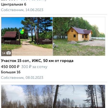
Центральная 6
Собственник, 14.06.2023
14
Участок 15 сот., ИЖС, 50 км от города
₽
₽
450 000
300
за сотку
Большая 16
Собственник, 08.01.2023