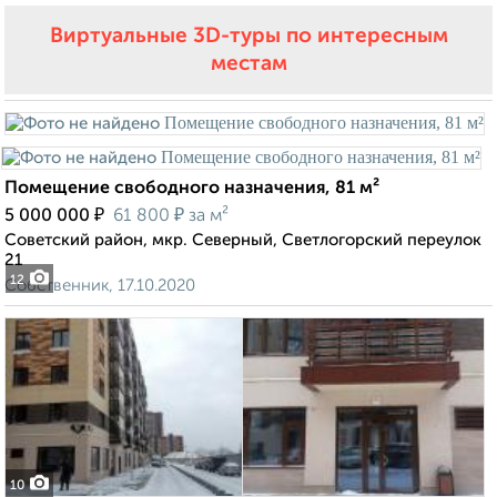
Виртуальные 3D-туры по интересным
местам
Помещение свободного назначения, 81 м²
₽
₽
5 000 000
61 800
за м²
Советский район, мкр. Северный, Светлогорский переулок
21
12
Собственник, 17.10.2020
10