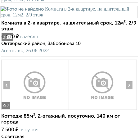
Комната в 2-к квартире, на длительный срок, 12м², 2/9
этаж
₽
6 000
в месяц
3
Октябрьский район, Забобонова 10
Агентство, 26.06.2022
‹
›
2
/8
Коттедж 85м², 2-этажный, посуточно, 140 км от
города
₽
7 500
в сутки
Советская