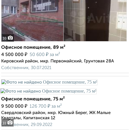
10
Офисное помещение, 89 м²
₽
₽
4 500 000
50 600
за м²
Кировский район, мкр. Первомайский, Грунтовая 28А
Собственник, 30.07.2021
Офисное помещение, 75 м²
₽
₽
9 500 000
126 700
за м²
Свердловский район, мкр. Южный Берег, ЖК Малые
Кварталы, Капитанская 12
11
Собственник, 29.09.2022