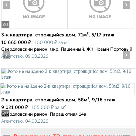
‹
›
2
/1
3-к квартира, строящийся дом, 71м², 5/17 этаж
₽
₽
10 665 000
150 000
за м²
Свердловский район, мкр. Пашенный, ЖК Новый Портовый
‹
›
Агентство, 09.08.2026
2-к квартира, строящийся дом, 58м², 9/16 этаж
₽
₽
9 021 000
155 000
за м²
2
/1
Свердловский район, Парашютная 14а
Агентство, 04.08.2026