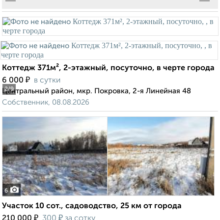
Коттедж 371м², 2-этажный, посуточно, в черте города
₽
6 000
в сутки
2
/9
Центральный район, мкр. Покровка, 2-я Линейная 48
Собственник, 08.08.2026
6
Участок 10 сот., садоводство, 25 км от города
₽
₽
210 000
300
за сотку