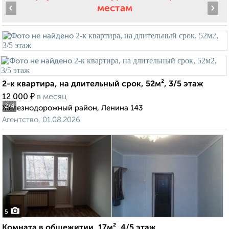
‹
›
местам
2-к квартира, на длительный срок, 52м², 3/5 этаж
₽
12 000
в месяц
2
/4
Железнодорожный район, Ленина 143
Агентство, 01.08.2026
5
Комната в общежитии, 17м², 4/5 этаж