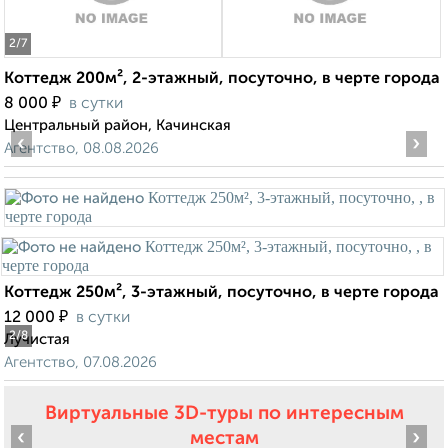
2
/7
Коттедж 200м², 2-этажный, посуточно, в черте города
₽
8 000
в сутки
Центральный район, Качинская
‹
›
Агентство, 08.08.2026
Коттедж 250м², 3-этажный, посуточно, в черте города
₽
12 000
в сутки
2
/8
Лучистая
Агентство, 07.08.2026
Виртуальные 3D-туры по интересным
‹
›
местам