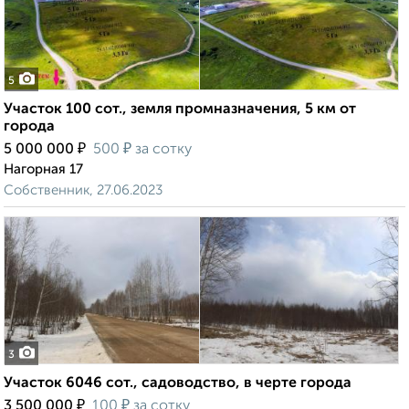
5
Участок 100 сот., земля промназначения, 5 км от
города
₽
₽
5 000 000
500
за сотку
Нагорная 17
Собственник, 27.06.2023
3
Участок 6046 сот., садоводство, в черте города
₽
₽
3 500 000
100
за сотку