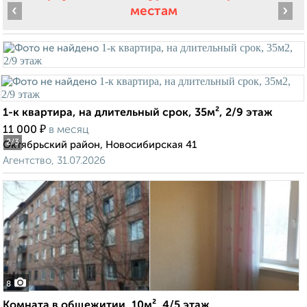
‹
›
местам
1-к квартира, на длительный срок, 35м², 2/9 этаж
₽
11 000
в месяц
2
/3
Октябрьский район, Новосибирская 41
Агентство, 31.07.2026
8
Комната в общежитии, 10м², 4/5 этаж