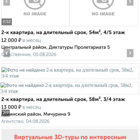
‹
›
2
/12
2-к квартира, на длительный срок, 54м², 4/5 этаж
₽
12 000
в месяц
Центральный район, Диктатуры Пролетариата 5
‹
›
Собственник, 05.08.2026
2-к квартира, на длительный срок, 58м², 3/4 этаж
₽
13 000
в месяц
2
/7
Ленинский район, Мичурина 9
Агентство, 04.08.2026
Виртуальные 3D-туры по интересным