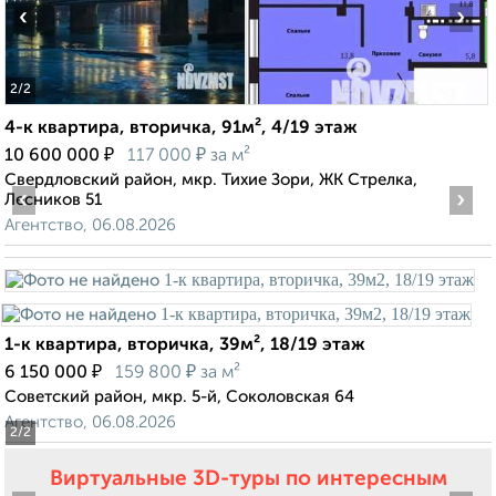
‹
›
2
/2
4-к квартира, вторичка, 91м², 4/19 этаж
₽
₽
10 600 000
117 000
за м²
Свердловский район, мкр. Тихие Зори, ЖК Стрелка,
‹
›
Лесников 51
Агентство, 06.08.2026
1-к квартира, вторичка, 39м², 18/19 этаж
₽
₽
6 150 000
159 800
за м²
Советский район, мкр. 5-й, Соколовская 64
Агентство, 06.08.2026
2
/2
Виртуальные 3D-туры по интересным