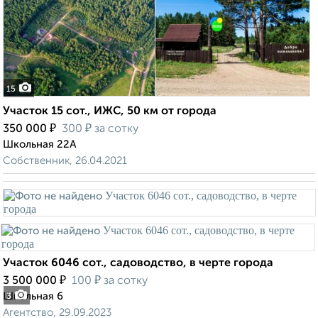
15
Участок 15 сот., ИЖС, 50 км от города
₽
₽
350 000
300
за сотку
Школьная 22А
Собственник, 26.04.2021
Участок 6046 сот., садоводство, в черте города
₽
₽
3 500 000
100
за сотку
Школьная 6
3
Агентство, 29.09.2023