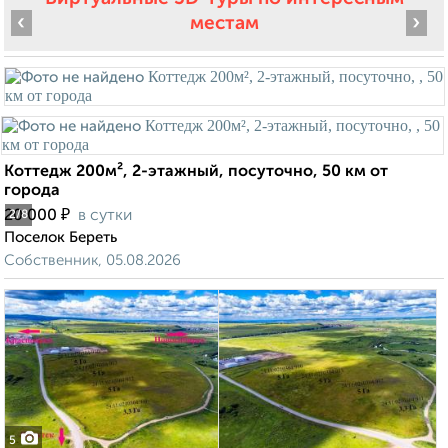
‹
›
местам
Коттедж 200м², 2-этажный, посуточно, 50 км от
города
₽
20 000
в сутки
2
/8
Поселок Береть
Собственник, 05.08.2026
5