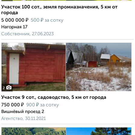
Участок 100 сот., земля промназначения, 5 км от
города
₽
₽
5 000 000
500
за сотку
Нагорная 17
Собственник, 27.06.2023
2
Участок 9 сот., садоводство, 5 км от города
₽
₽
750 000
900
за сотку
Вишнёвый проезд 2
Агентство, 30.11.2021