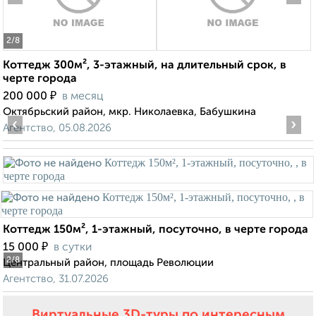
2
/8
Коттедж 300м², 3-этажный, на длительный срок, в
черте города
₽
200 000
в месяц
Октябрьский район, мкр. Николаевка, Бабушкина
‹
›
Агентство, 05.08.2026
Коттедж 150м², 1-этажный, посуточно, в черте города
₽
15 000
в сутки
2
/8
Центральный район, площадь Революции
Агентство, 31.07.2026
Виртуальные 3D-туры по интересным