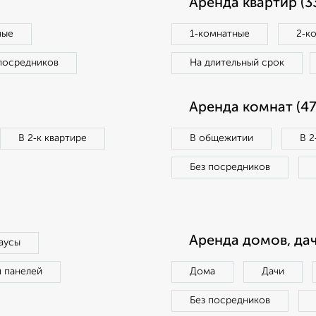
Аренда квартир (3
ные
1‑комнатные
2‑к
посредников
На длительный срок
Аренда комнат (47
В 2‑к квартире
В общежитии
В 2
Без посредников
Аренда домов, дач
аусы
п панелей
Дома
Дачи
Без посредников