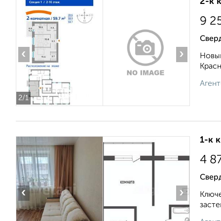
2-к 
9 2
Свер
‹
›
Новый
Красн
Агент
2
/1
1-к 
4 8
Свер
‹
›
Ключе
засте