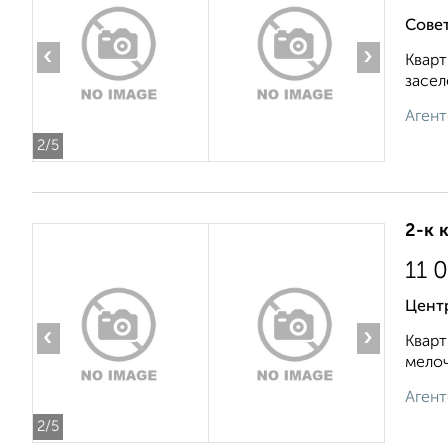
Совет
‹
›
Кварт
засел
Агент
2
/5
2-к 
11 
Цент
‹
›
Кварт
мелоч
Агент
2
/5