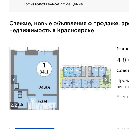
Производственное помещение
Свежие, новые объявления о продаже, а
недвижимость в Красноярске
1-к 
4 8
Совет
‹
›
Прода
чисто
Агент
2
/2