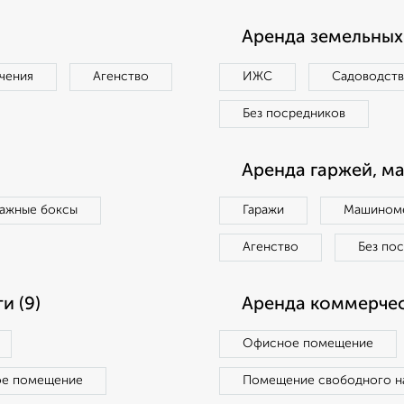
Аренда земельных 
чения
Агенство
ИЖС
Садоводст
Без посредников
Аренда гаржей, м
ражные боксы
Гаражи
Машиноме
Агенство
Без по
и (9)
Аренда коммерчес
Офисное помещение
ое помещение
Помещение свободного н