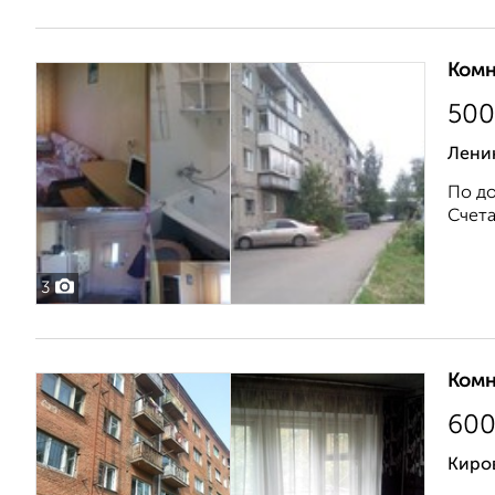
Комн
500
Ленин
По до
Счета
3
Комн
60
Киро