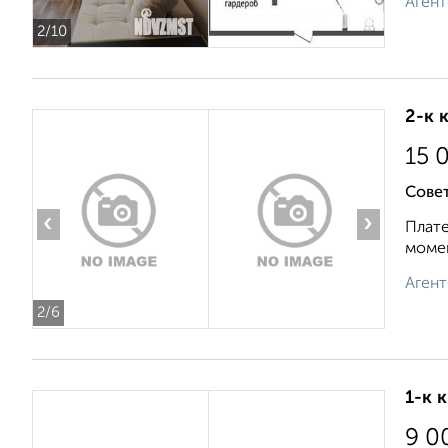
Агент
2
/10
2-к 
15 
Совет
‹
›
Плате
момен
Агент
2
/6
1-к 
9 0