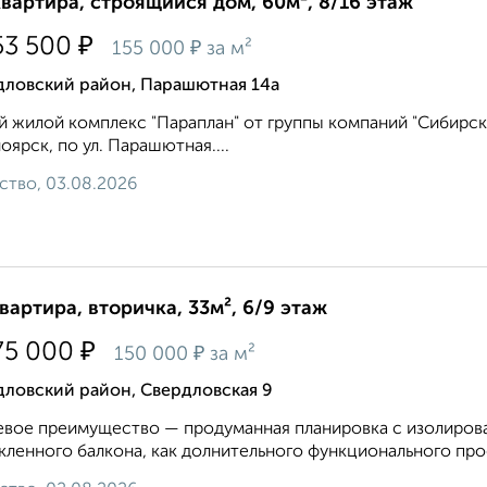
квартира, строящийся дом, 60м², 8/16 этаж
₽
53 500
₽
155 000
за м²
дловский район, Парашютная 14а
 жилой комплекс "Параплан" от группы компаний "Сибирска
оярск, по ул. Парашютная....
ство, 03.08.2026
квартира, вторичка, 33м², 6/9 этаж
₽
75 000
₽
150 000
за м²
дловский район, Свердловская 9
вое преимущество — продуманная планировка с изолирован
кленного балкона, как долнительного функционального про