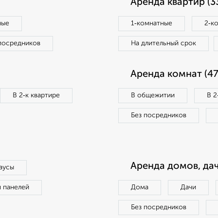
Аренда квартир (3
ные
1‑комнатные
2‑к
посредников
На длительный срок
Аренда комнат (47
В 2‑к квартире
В общежитии
В 2
Без посредников
Аренда домов, дач
аусы
п панелей
Дома
Дачи
Без посредников