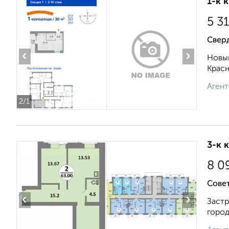
1-к 
5 3
Свер
‹
›
Новый
Красн
Агент
2
/1
3-к 
8 0
Совет
‹
›
Застр
город