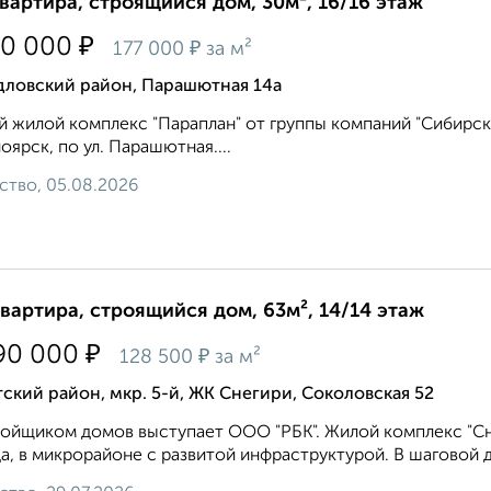
квартира, строящийся дом, 30м², 16/16 этаж
₽
10 000
₽
177 000
за м²
дловский район, Парашютная 14а
 жилой комплекс "Параплан" от группы компаний "Сибирска
оярск, по ул. Парашютная....
ство, 05.08.2026
квартира, строящийся дом, 63м², 14/14 этаж
₽
90 000
₽
128 500
за м²
ский район, мкр. 5-й, ЖК Снегири, Соколовская 52
ойщиком домов выступает ООО "РБК". Жилой комплекс "Сн
а, в микрорайоне с развитой инфраструктурой. В шаговой д