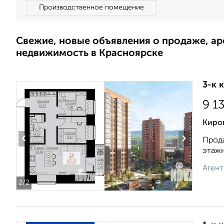
Производственное помещение
Свежие, новые объявления о продаже, а
недвижимость в Красноярске
3-к 
9 1
Киро
‹
›
Прода
этажн
Агент
2
/2