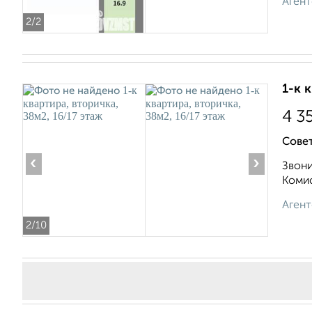
Агент
2
/2
1-к 
4 3
Совет
‹
›
Звони
Комис
Агент
2
/10