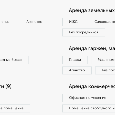
Аренда земельных 
чения
Агенство
ИЖС
Садоводст
Без посредников
Аренда гаржей, м
ражные боксы
Гаражи
Машиноме
Агенство
Без по
и (9)
Аренда коммерчес
Офисное помещение
ое помещение
Помещение свободного н