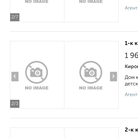
Агент
2
/7
1-к 
1 9
Киров
‹
›
Дом к
детск
Агент
2
/3
2-к 