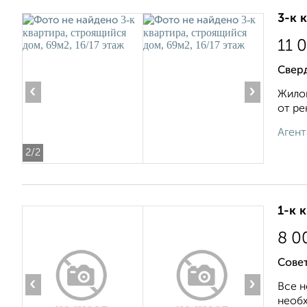
3-к 
11 
Сверд
‹
›
Жилой
от ре
Агент
2
/2
1-к 
8 0
Совет
‹
›
Все н
необх