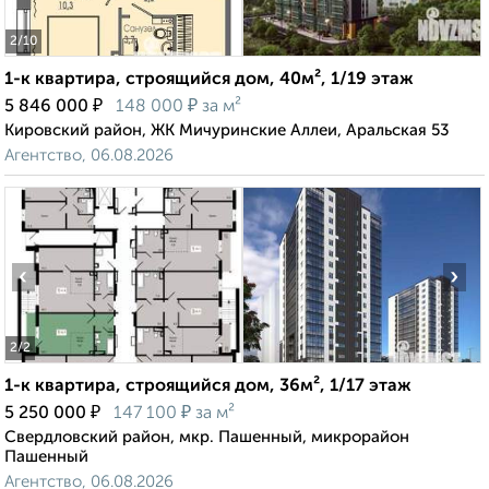
2
/10
1-к квартира, строящийся дом, 40м², 1/19 этаж
₽
₽
5 846 000
148 000
за м²
Кировский район, ЖК Мичуринские Аллеи, Аральская 53
Агентство, 06.08.2026
‹
›
2
/2
1-к квартира, строящийся дом, 36м², 1/17 этаж
₽
₽
5 250 000
147 100
за м²
Свердловский район, мкр. Пашенный, микрорайон
Пашенный
Агентство, 06.08.2026