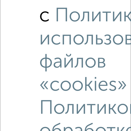
2
/2
с
Полити
1-к квартира, строящийся дом, 33м², 1/19 этаж
₽
₽
5 727 600
172 000
за м²
Свердловский район, мкр. Тихие Зори, Лесников 59
Агентство, 30.07.2026
использо
файлов
‹
›
«cookies»
2
/2
1-к квартира, строящийся дом, 42м², 1/17 этаж
₽
₽
6 615 000
158 700
за м²
Политико
Свердловский район, мкр. Пашенный, микрорайон
Пашенный
Агентство, 28.07.2026