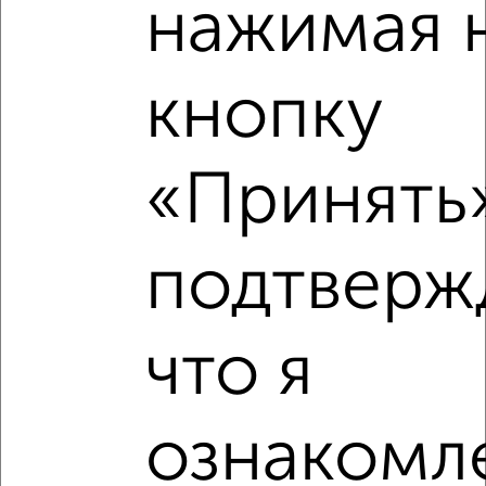
нажимая 
кнопку
‹
›
«Принять»
2
/8
1-к квартира, вторичка, 15м², 1/5 этаж
₽
₽
1 250 000
84 500
за м²
подтверж
Ленинский район, Тамбовская 23
Агентство, 31.07.2026
что я
‹
›
ознакомле