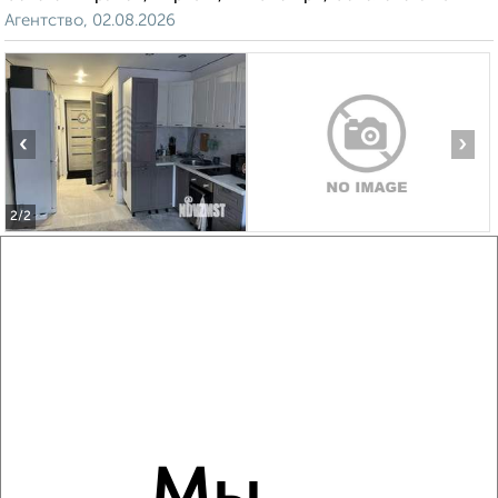
Агентство, 02.08.2026
‹
›
2
/2
1-к квартира, вторичка, 17м², 1/5 этаж
₽
₽
2 100 000
123 600
за м²
Советский район, мкр. Зелёная Роща, Джамбульская 2А
Агентство, 02.08.2026
‹
›