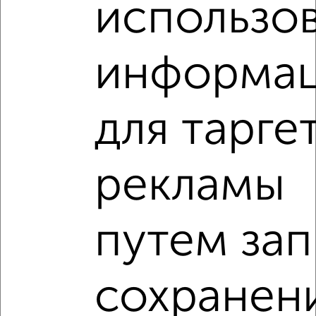
использо
фильтров и сортировкой по параметрам, вы можете
подобрать для покупки однокомнатную квартиру, этаж до
1, на первом этаже в Красноярске.
информа
Найденные предложения: 30 объявлений, можно
посмотреть в виде списка или на карте, с описанием,
расположением, ценой и другими подробностями.
для тарге
Подберите подходящую недвижимость из предложений
от собственников, риэлторов, застройщиков и агенств
недвижимости, связаться с ними можно по телефону или
написать сообщение в любом удобном для вас
рекламы
мессенджере, это безопасно и бесплатно.
Для покупки квартиры доступна ипотека от крупнейших
банков России: СберБанк, ВТБ, Альфа-Банк,
путем зап
Россельхозбанк, Совкомбанк, Т-Банк, Росбанк, Почта
Банк на сумму от 400 000 до 120 000 000 рублей сроком
до 30 лет.
сохранен
Сайт работает во многих городах России.
Сколько стоит купить однокомнатную квартиру в