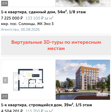
2
/5
1-к квартира, сданный дом, 54м², 1/8 этаж
₽
₽
7 225 000
133 100
за м²
мкр. пос. Солонцы, ЖК Эко 3
Агентство, 06.08.2026
Виртуальные 3D-туры по интересным
местам
‹
›
2
/2
1-к квартира, строящийся дом, 39м², 1/5 этаж
₽
₽
4 504 201
115 700
за м²