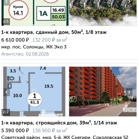
‹
›
2
/5
1-к квартира, сданный дом, 50м², 1/8 этаж
₽
₽
6 610 000
132 200
за м²
мкр. пос. Солонцы, ЖК Эко 3
Агентство, 02.08.2026
‹
›
2
/2
1-к квартира, строящийся дом, 39м², 1/14 этаж
₽
₽
5 390 000
136 900
за м²
Советский район, мкр. 5-й, ЖК Снегири, Соколовская 52