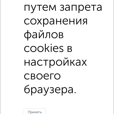
путем запрета
микрорайон Покровский микрорайон
сохранения
на улице Чернышевского
с хорошим ремонтом
не первый этаж
не последний этаж
с балконом
файлов
с центральным отоплением
Цена до 10 000 в мес.
cookies в
площадью до 40 м²
Сталинка
настройках
↑ НАВЕРХ К МЕНЮ
своего
Однокомнатные
Двухкомнатные
3‑комнатные
Квартиры студии
Без посредников
На длительный срок
На сутки
Без мебели
браузера.
Контакты
Политика конфиденциальности
Пользовательское соглашение
Красноярск, улица Взлётная 57
© 2015–2026
Сайт-доска объявлений недвижимости
О проекте
Реклама на портале
Новости
Статьи
Блог
Риэлторы
Агентства
Принять