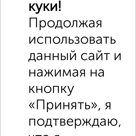
куки!
Продолжая
использовать
данный сайт и
нажимая на
Рядом, с меньшей ценой
кнопку
Недалеко от Чернышевского 73 с ценой ниже
«Принять», я
подтверждаю,
‹
›