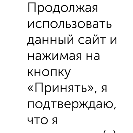
Продолжая
использовать
данный сайт и
нажимая на
кнопку
Рядом, с меньшей ценой
«Принять», я
Недалеко от Парижской Коммуны 30/29 с ценой ниже
подтверждаю,
что я
‹
›