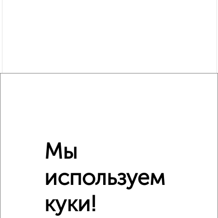
Похожие предложения рядом
1‑комнатные квартиры недалеко от Парижской Коммуны
30/29
Мы
используем
куки!