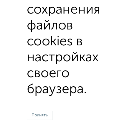
не последний этаж
в малоэтажном доме
сохранения
с балконом
с индивидуальным отоплением
файлов
Цена до 10 000 в мес.
площадью до 40 м²
Сталинка
cookies в
настройках
↑ НАВЕРХ К МЕНЮ
своего
Однокомнатные
Двухкомнатные
3‑комнатные
Квартиры студии
Без посредников
На длительный срок
На сутки
Без мебели
браузера.
Контакты
Политика конфиденциальности
Пользовательское соглашение
Красноярск, улица Взлётная 57
© 2015–2026
Сайт-доска объявлений недвижимости
О проекте
Реклама на портале
Новости
Статьи
Блог
Риэлторы
Агентства
Принять
Застройщики
Ипотечный калькулятор
Консультации по недвижимости
Разместить объявление