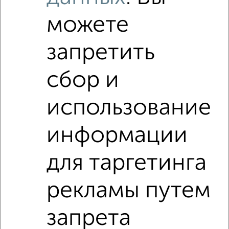
можете
‹
›
запретить
сбор и
2
/6
1-к квартира, на длительный срок, 38м², 5/8 этаж
использование
₽
8 000
в месяц
Центральный район, Марковского 80
информации
Агентство, 05.08.2026
для таргетинга
1-к квартиры
Поиск по схожим параметрам:
рекламы путем
Центральный район
на улице Парижской Коммуны
запрета
с хорошим ремонтом
не первый этаж