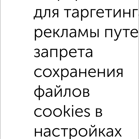
1-к квартира, на длительный срок, 34м², 4/10 этаж
для таргетинг
₽
9 000
в месяц
Железнодорожный район, мкр. Николаевка, Копылова 17
рекламы пут
Агентство, 03.08.2026
запрета
1-к квартиры
Поиск по схожим параметрам:
сохранения
Железнодорожный район
на улице Ады Лебедевой
с хорошим ремонтом
не первый этаж
файлов
не последний этаж
в малоэтажном доме
с балконом
с центральным отоплением
cookies в
Цена до 10 000 в мес.
площадью до 40 м²
Сталинка
настройках