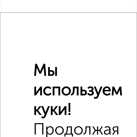
Мы
используем
Рядом, с меньшей ценой
куки!
Недалеко от Ады Лебедевой 147А с ценой ниже
Продолжая