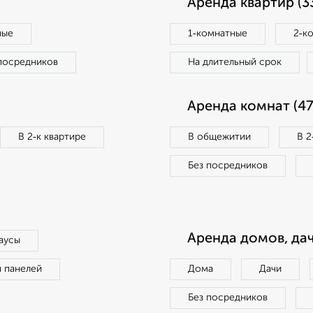
Аренда квартир (3
ные
1‑комнатные
2‑к
посредников
На длительный срок
Аренда комнат (47
В 2‑к квартире
В общежитии
В 2
Без посредников
Аренда домов, дач
аусы
п панелей
Дома
Дачи
Без посредников