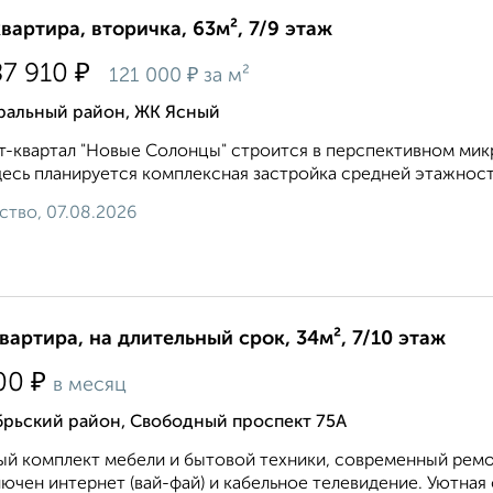
квартира, вторичка, 63м², 7/9 этаж
₽
87 910
₽
121 000
за м²
ральный район, ЖК Ясный
-квартал "Новые Солонцы" строится в перспективном мик
десь планируется комплексная застройка средней этажност
ство, 07.08.2026
квартира, на длительный срок, 34м², 7/10 этаж
₽
00
в месяц
брьский район, Свободный проспект 75А
й комплект мебели и бытовой техники, современный ремон
ючен интернет (вай-фай) и кабельное телевидение. Уютная 