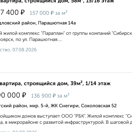
квартира, строящийся дом, 58м², 15/16 этаж
₽
37 400
₽
157 000
за м²
дловский район, Парашютная 14а
 жилой комплекс "Параплан" от группы компаний "Сибирска
оярск, по ул. Парашютная....
ство, 07.08.2026
квартира, строящийся дом, 39м², 1/14 этаж
₽
90 000
₽
136 900
за м²
ский район, мкр. 5-й, ЖК Снегири, Соколовская 52
ойщиком домов выступает ООО "РБК". Жилой комплекс "Сн
а, в микрорайоне с развитой инфраструктурой. В шаговой д