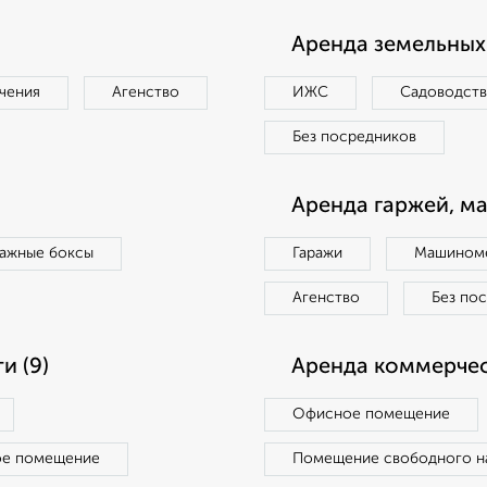
Аренда земельных 
чения
Агенство
ИЖС
Садоводст
Без посредников
Аренда гаржей, м
ражные боксы
Гаражи
Машиноме
Агенство
Без по
и (9)
Аренда коммерчес
Офисное помещение
ое помещение
Помещение свободного н