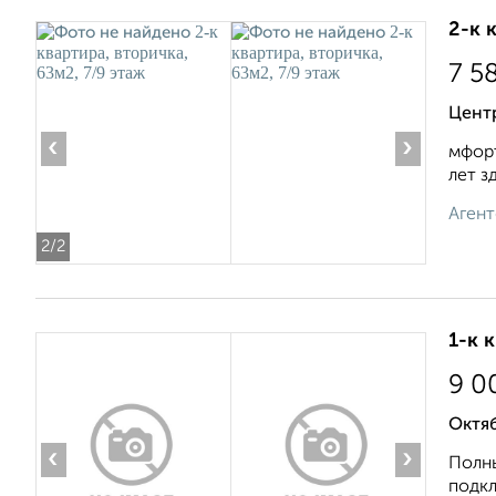
2-к 
7 5
Цент
‹
›
мфорт
лет з
Агент
2
/2
1-к 
9 0
Октя
‹
›
Полны
подкл