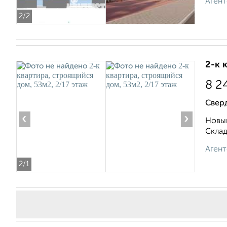
Агент
2
/2
2-к 
8 2
Свер
‹
›
Новый
Складс
Агент
2
/1