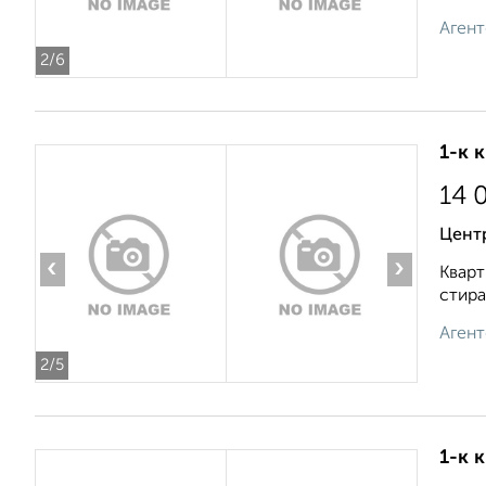
Агент
2
/6
1-к 
14 
Цент
‹
›
Кварт
стира
Агент
2
/5
1-к 