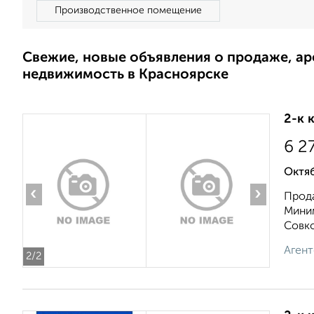
Производственное помещение
Свежие, новые объявления о продаже, а
недвижимость в Красноярске
2-к 
6 2
Октяб
‹
›
Прод
Миним
Совко
Агент
2
/2