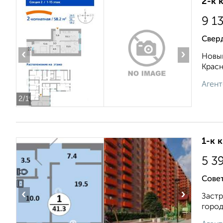
2-к 
9 1
Свер
‹
›
Новый
Красн
Агент
2
/1
1-к 
5 3
Совет
‹
›
Застр
город