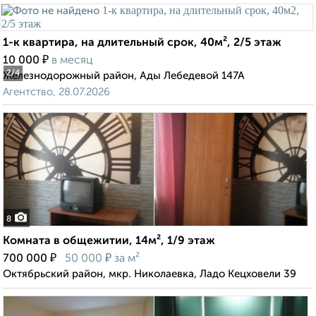
1-к квартира, на длительный срок, 40м², 2/5 этаж
₽
10 000
в месяц
2
/4
Железнодорожный район, Ады Лебедевой 147А
Агентство, 28.07.2026
8
Комната в общежитии, 14м², 1/9 этаж
₽
₽
700 000
50 000
за м²
Октябрьский район, мкр. Николаевка, Ладо Кецховели 39