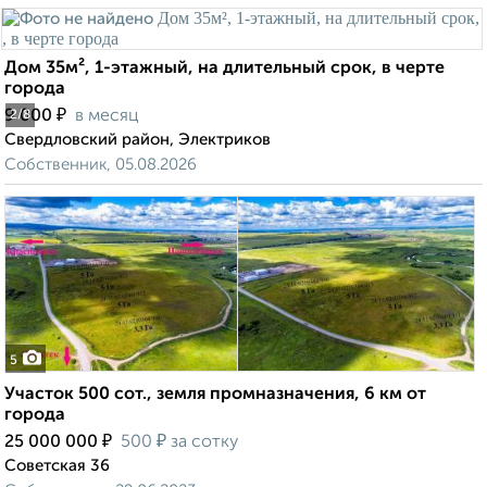
Дом 35м², 1-этажный, на длительный срок, в черте
города
₽
9 000
в месяц
2
/8
Свердловский район, Электриков
Собственник, 05.08.2026
5
Участок 500 сот., земля промназначения, 6 км от
города
₽
₽
25 000 000
500
за сотку
Советская 36