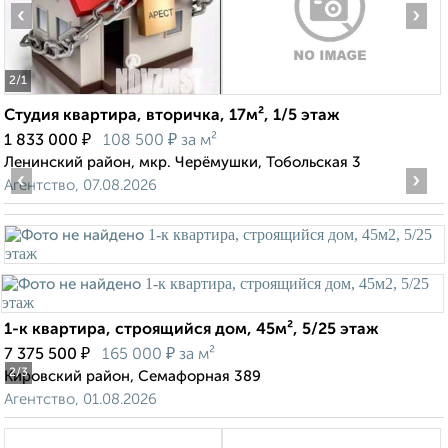
‹
›
2
/1
Студия квартира, вторичка, 17м², 1/5 этаж
₽
₽
1 833 000
108 500
за м²
Ленинский район, мкр. Черёмушки, Тобольская 3
‹
›
Агентство, 07.08.2026
1-к квартира, строящийся дом, 45м², 5/25 этаж
₽
₽
7 375 500
165 000
за м²
2
/3
Кировский район, Семафорная 389
Агентство, 01.08.2026