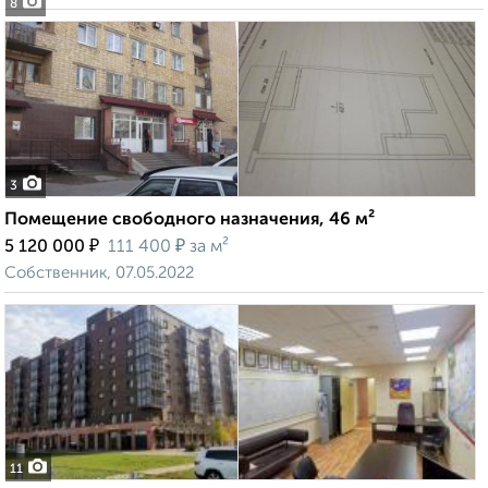
8
3
Помещение свободного назначения, 46 м²
₽
₽
5 120 000
111 400
за м²
Собственник, 07.05.2022
11