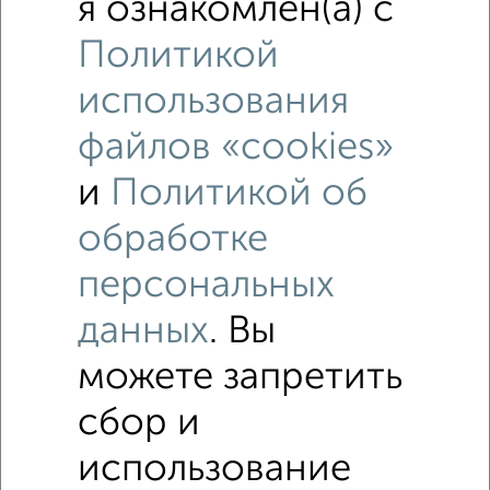
я ознакомлен(а) с
‹
›
Политикой
использования
2
/5
файлов «cookies»
2-к квартира, на длительный срок, 48м², 7/10 этаж
₽
14 000
в месяц
и
Политикой об
Центральный район, Заводская 1
Собственник, 30.07.2026
обработке
персональных
данных
. Вы
‹
›
можете запретить
сбор и
2
/3
1-к квартира, на длительный срок, 35м², 2/5 этаж
использование
₽
15 000
в месяц