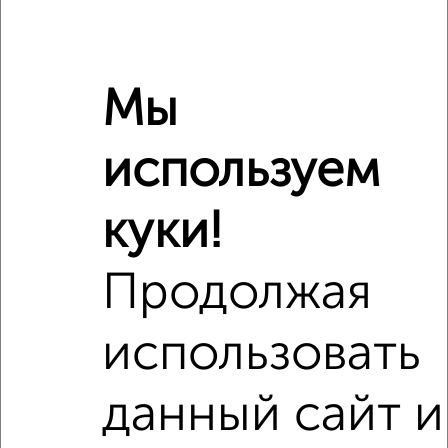
Рядом, с меньшей ценой
Недалеко от Новая Заря 27 с ценой ниже
Мы
используем
куки!
4
Продолжая
Комната в 2-к квартире, на длительный срок, 12м², 3/5
этаж
использовать
₽
6 500
в месяц
Октябрьский район, Новая Заря 2В
Агентство, 26.06.2022
данный сайт и