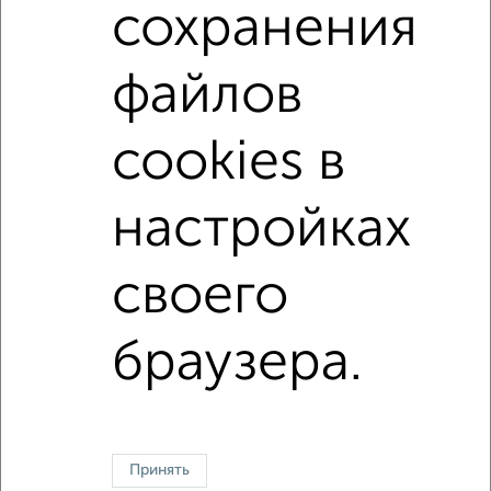
сохранения
Октябрьский район
на улице Новая Заря
С холодильником
С мебелью
файлов
Со стиральной машиной
С бытовой техникой
С интернетом
не первый этаж
cookies в
не последний этаж
в малоэтажном доме
настройках
без балкона
площадью до 15 м²
Хрущевка
своего
↑ НАВЕРХ К МЕНЮ
В общежитии
В коммуналке
Без посредников
На сутки
браузера.
Контакты
Политика конфиденциальности
Пользовательское соглашение
Красноярск, улица Взлётная 57
© 2015–2026
Сайт-доска объявлений недвижимости
О проекте
Принять
Реклама на портале
Новости
Статьи
Блог
Риэлторы
Агентства