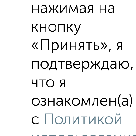
нажимая на
кнопку
1
«Принять», я
Комната в 2-к квартире, на длительный срок, 18м², 2/5
этаж
подтверждаю,
₽
6 000
в месяц
Октябрьский район, Свободный проспект 57
Агентство, 02.11.2022
что я
ознакомлен(а)
с
Политикой
3