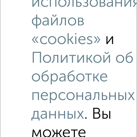
использовани
Комната в 2-к квартире, на длительный срок, 12м², 3/5
этаж
₽
файлов
6 500
в месяц
Железнодорожный район, Красномосковская 21
Агентство, 26.06.2022
«cookies»
и
Политикой об
обработке
3
персональных
Комната в 2-к квартире, на длительный срок, 12м², 3/5
этаж
данных
. Вы
₽
6 000
в месяц
Октябрьский район, 2-я Хабаровская 12А
Агентство, 26.06.2022
можете