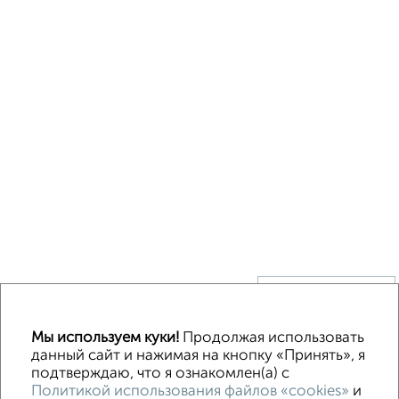
↑ НАВЕРХ К МЕНЮ
Без посредников
В деревне
Каркасный
Из бруса
Из сип панелей
Мы используем куки!
Продолжая использовать
Деревянный
Готовый дом
Под ключ
Загородный
данный сайт и нажимая на кнопку «Принять», я
подтверждаю, что я ознакомлен(а) с
Политикой использования файлов «cookies»
и