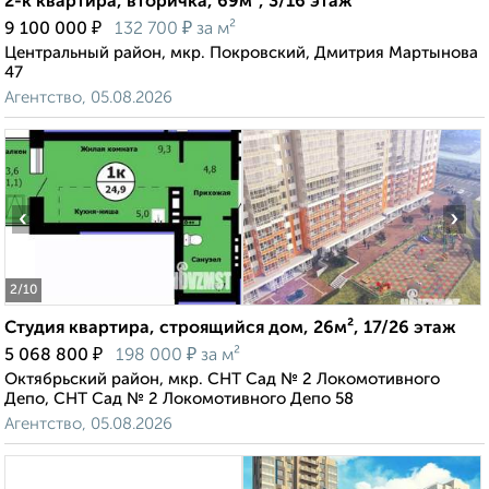
2-к квартира, вторичка, 69м², 3/16 этаж
₽
₽
9 100 000
132 700
за м²
Центральный район, мкр. Покровский, Дмитрия Мартынова
47
Агентство, 05.08.2026
‹
›
2
/10
Студия квартира, строящийся дом, 26м², 17/26 этаж
₽
₽
5 068 800
198 000
за м²
Октябрьский район, мкр. СНТ Сад № 2 Локомотивного
Депо, СНТ Сад № 2 Локомотивного Депо 58
Агентство, 05.08.2026