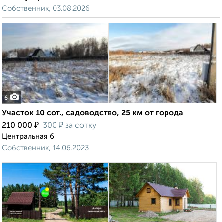
Собственник, 03.08.2026
6
Участок 10 сот., садоводство, 25 км от города
₽
₽
210 000
300
за сотку
Центральная 6
Собственник, 14.06.2023