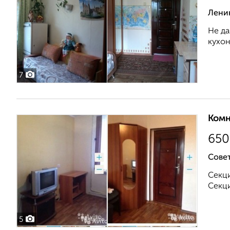
Лени
Не да
кухон
7
Комн
650
Совет
Секци
Секци
5