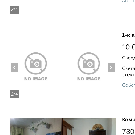
Агент
2
/4
1-к 
10 
Свер
‹
›
Светл
элект
Собст
2
/4
Комн
780