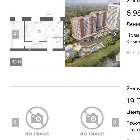
2-к 
6 9
Лени
‹
›
Новый
Комис
Агент
2
/10
2-к 
19 
Цент
‹
›
Работ
необх