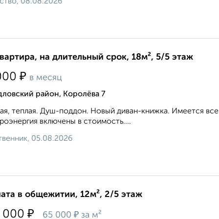
ство, 08.08.2026
квартира, на длительный срок, 18м², 5/5 этаж
₽
000
в месяц
дловский район, Королёва 7
ая, теплая. Душ-поддон. Новый диван-книжка. Имеется все
роэнергия включены в стоимость....
венник, 05.08.2026
ата в общежитии, 12м², 2/5 этаж
₽
 000
₽
65 000
за м²