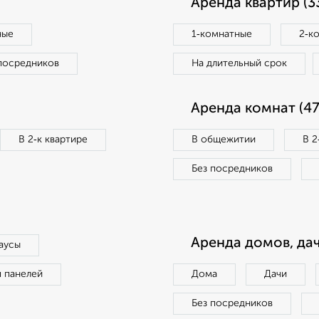
Аренда квартир (3
ные
1‑комнатные
2‑к
посредников
На длительный срок
Аренда комнат (47
В 2‑к квартире
В общежитии
В 2
Без посредников
Аренда домов, дач
аусы
п панелей
Дома
Дачи
Без посредников