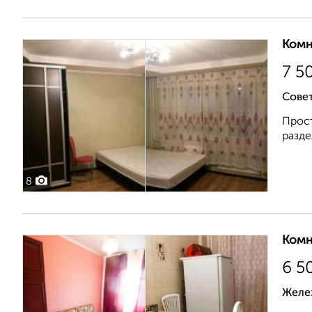
Комн
7 5
Сове
Прост
разде
8
Комн
6 5
Желе