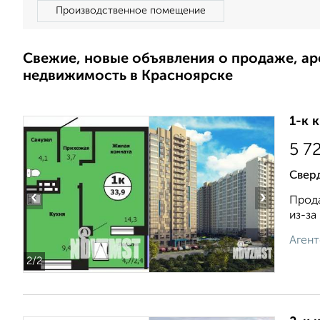
Производственное помещение
Свежие, новые объявления о продаже, а
недвижимость в Красноярске
1-к 
5 7
Сверд
‹
›
Прода
из-за
Агент
2
/2