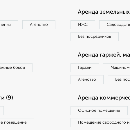
Аренда земельных 
чения
Агенство
ИЖС
Садоводст
Без посредников
Аренда гаржей, м
ражные боксы
Гаражи
Машиноме
Агенство
Без по
и (9)
Аренда коммерчес
Офисное помещение
ое помещение
Помещение свободного н