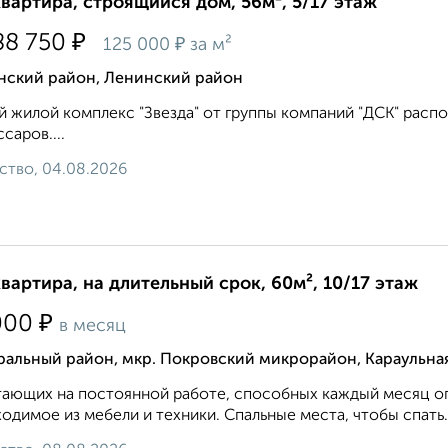
квартира, строящийся дом, 56м², 5/17 этаж
₽
88 750
₽
125 000
за м²
нский район, Ленинский район
 жилой комплекс "Звезда" от группы компаний "ДСК" распол
саров....
ство, 04.08.2026
квартира, на длительный срок, 60м², 10/17 этаж
₽
000
в месяц
ральный район, мкр. Покровский микрорайон, Караульна
ающих на постоянной работе, способных каждый месяц опл
одимое из мебели и техники. Спальные места, чтобы спать.