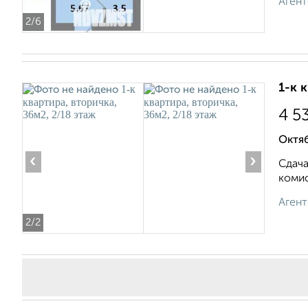
Агент
2
/6
1-к 
4 5
Октяб
‹
›
Сдач
комис
Агент
2
/2