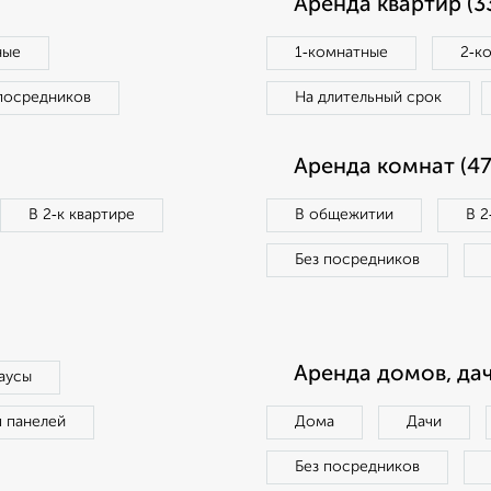
Аренда квартир (3
ные
1‑комнатные
2‑к
посредников
На длительный срок
Аренда комнат (47
В 2‑к квартире
В общежитии
В 2
Без посредников
Аренда домов, дач
аусы
п панелей
Дома
Дачи
Без посредников