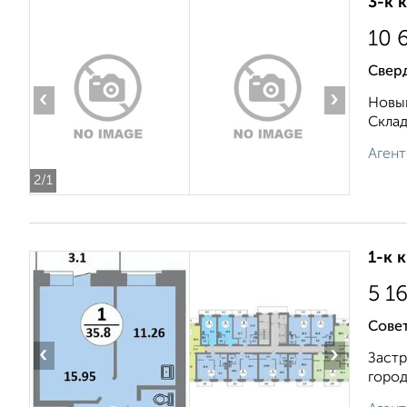
3-к 
10 
Свер
‹
›
Новый
Складс
Агент
2
/1
1-к 
5 1
Совет
‹
›
Застр
город