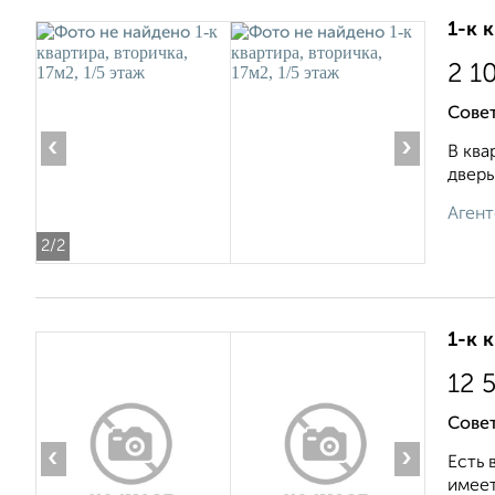
1-к 
2 1
Совет
‹
›
В ква
дверь
Агент
2
/2
1-к 
12 
Совет
‹
›
Есть 
имеет