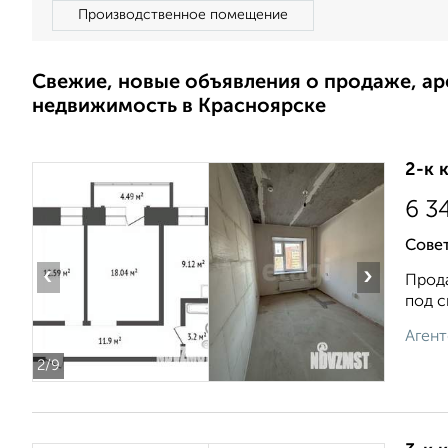
Производственное помещение
Свежие, новые объявления о продаже, а
недвижимость в Красноярске
2-к 
6 3
Совет
‹
›
Прода
под с
Агент
2
/9