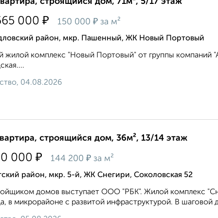
квартира, строящийся дом, 71м², 5/17 этаж
₽
665 000
₽
150 000
за м²
дловский район, мкр. Пашенный, ЖК Новый Портовый
 жилой комплекс "Новый Портовый" от группы компаний "Ар
кая....
ство, 04.08.2026
квартира, строящийся дом, 36м², 13/14 этаж
₽
60 000
₽
144 200
за м²
ский район, мкр. 5-й, ЖК Снегири, Соколовская 52
ойщиком домов выступает ООО "РБК". Жилой комплекс "Сн
а, в микрорайоне с развитой инфраструктурой. В шаговой д