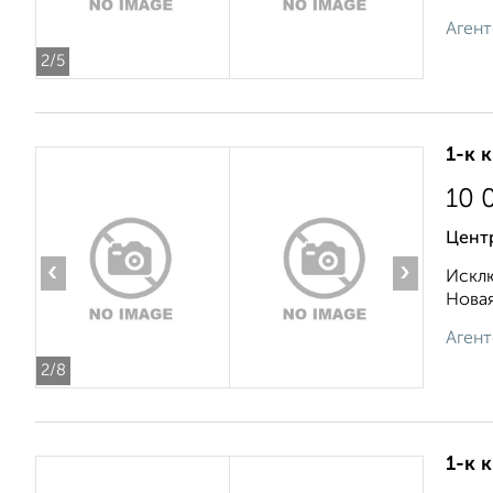
Агент
2
/5
1-к 
10 
Цент
‹
›
Исклю
Новая
Агент
2
/8
1-к 