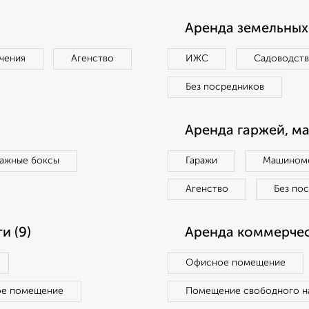
Аренда земельных 
чения
Агенство
ИЖС
Садоводст
Без посредников
Аренда гаржей, м
ражные боксы
Гаражи
Машиноме
Агенство
Без по
и (9)
Аренда коммерчес
Офисное помещение
ое помещение
Помещение свободного н