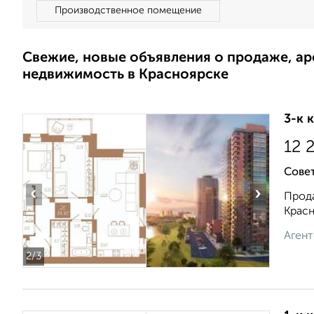
Производственное помещение
Свежие, новые объявления о продаже, а
недвижимость в Красноярске
3-к 
12 
Сове
‹
›
Прода
Красн
Агент
2
/3