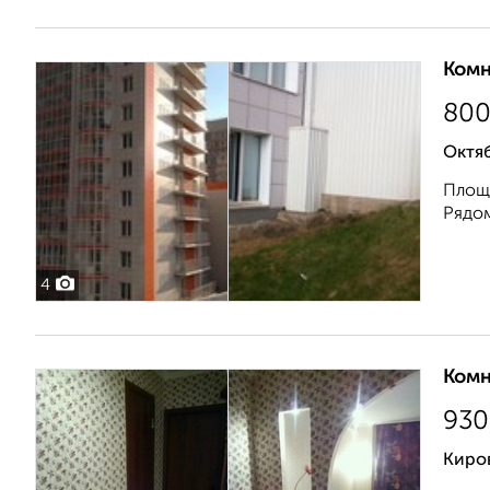
Комн
80
Октяб
Площа
Рядом
4
Комн
930
Киро