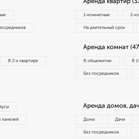
Аренда квартир (3
ные
1‑комнатные
2‑к
посредников
На длительный срок
Аренда комнат (47
В 2‑к квартире
В общежитии
В 2
Без посредников
Аренда домов, дач
аусы
п панелей
Дома
Дачи
Без посредников