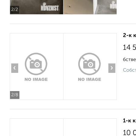
2
/2
2-к 
14 
бстве
‹
›
Собст
2
/8
1-к 
10 