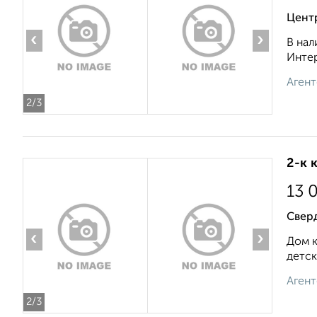
Цент
‹
›
В нал
Интер
Агент
2
/3
2-к 
13 
Свер
‹
›
Дом к
детск
Агент
2
/3