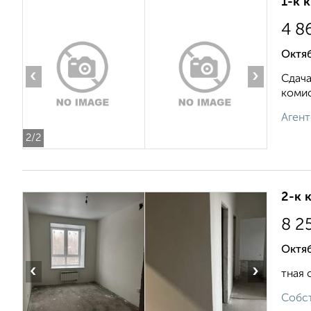
1-к 
4 8
Октяб
‹
›
Сдач
комис
Агент
2
/2
2-к 
8 2
Октяб
‹
›
тная 
Собст