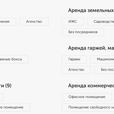
Аренда земельных 
чения
Агенство
ИЖС
Садоводст
Без посредников
Аренда гаржей, м
ражные боксы
Гаражи
Машиноме
Агенство
Без по
и (9)
Аренда коммерчес
Офисное помещение
ое помещение
Помещение свободного н