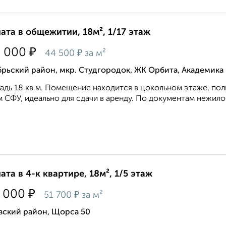
ата в общежитии, 18м², 1/17 этаж
₽
0 000
₽
44 500
за м²
рьский район, мкр. Студгородок, ЖК Орбита, Академика
дь 18 кв.м. Помещение находится в цокольном этаже, пол
 СФУ, идеально для сдачи в аренду. По документам нежилое
ата в 4-к квартире, 18м², 1/5 этаж
₽
 000
₽
51 700
за м²
вский район, Щорса 50