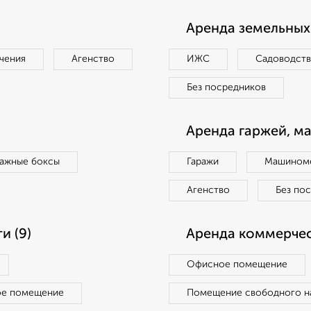
Аренда земельных 
чения
Агенство
ИЖС
Садоводст
Без посредников
Аренда гаржей, м
ражные боксы
Гаражи
Машиноме
Агенство
Без по
и (9)
Аренда коммерчес
Офисное помещение
ое помещение
Помещение свободного н