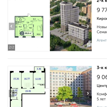
2-к 
9 7
Киро
‹
›
Новый
Семаф
Агент
2
/2
3-к 
9 0
Цент
‹
›
Комфо
5 лет