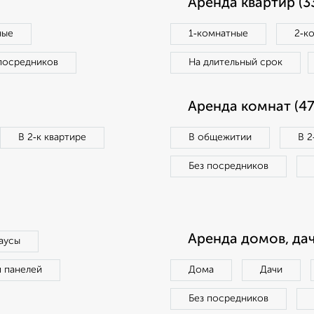
Аренда квартир (3
ные
1‑комнатные
2‑к
посредников
На длительный срок
Аренда комнат (47
В 2‑к квартире
В общежитии
В 2
Без посредников
Аренда домов, дач
аусы
п панелей
Дома
Дачи
Без посредников