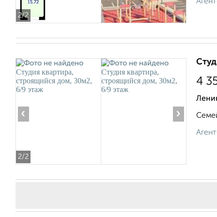
Агент
2
/2
Студ
4 3
Лени
‹
›
Семей
Агент
2
/2