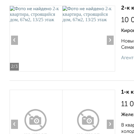
2-к 
10 
Киро
‹
›
Новый
Семаф
Агент
2
/3
1-к 
11 
Желе
‹
›
В ква
холод