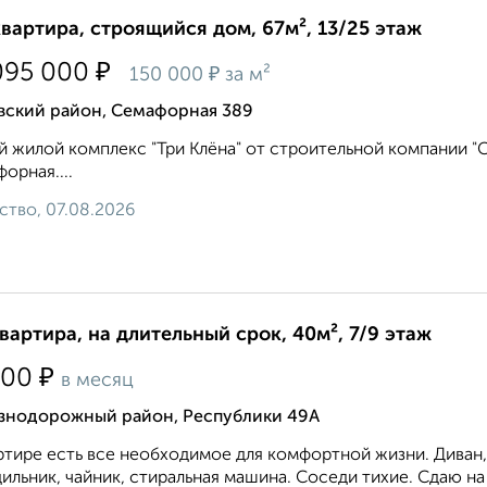
квартира, строящийся дом, 67м², 13/25 этаж
₽
095 000
₽
150 000
за м²
вский район, Семафорная 389
 жилой комплекс "Три Клёна" от строительной компании "Си
орная....
ство, 07.08.2026
квартира, на длительный срок, 40м², 7/9 этаж
₽
000
в месяц
знодорожный район, Республики 49А
ртире есть все необходимое для комфортной жизни. Диван, 
ильник, чайник, стиральная машина. Соседи тихие. Сдаю на 