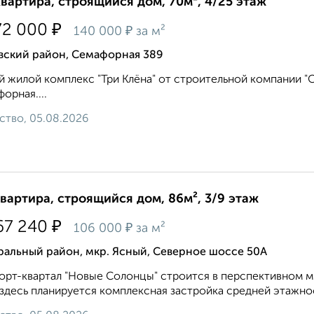
квартира, строящийся дом, 70м², 4/25 этаж
₽
72 000
₽
140 000
за м²
вский район, Семафорная 389
 жилой комплекс "Три Клёна" от строительной компании "Си
орная....
ство, 05.08.2026
квартира, строящийся дом, 86м², 3/9 этаж
₽
67 240
₽
106 000
за м²
ральный район, мкр. Ясный, Северное шоссе 50А
рт-квартал "Новые Солонцы" строится в перспективном м
 здесь планируется комплексная застройка средней этажнос