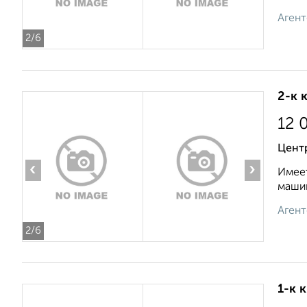
Агент
2
/6
2-к 
12 
Цент
‹
›
Имеет
машин
Агент
2
/6
1-к 