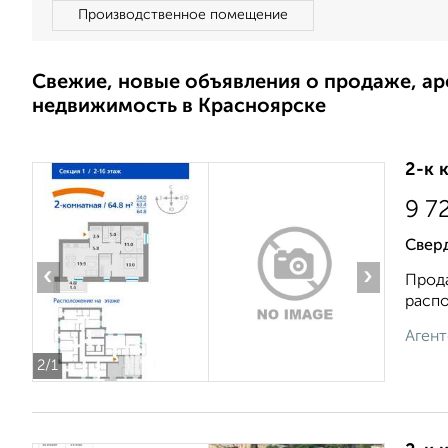
Производственное помещение
Свежие, новые объявления о продаже, а
недвижимость в Красноярске
2-к 
9 7
Свер
‹
›
Прода
распо
Агент
2
/1